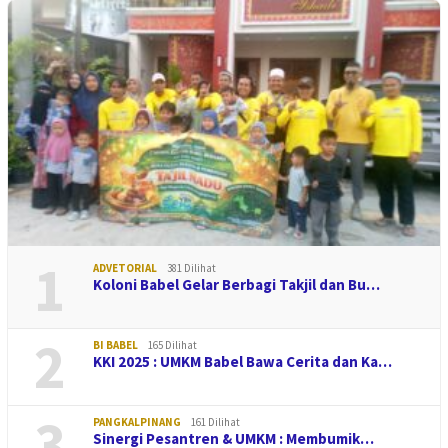
1
ADVETORIAL
381 Dilihat
Koloni Babel Gelar Berbagi Takjil dan Bu…
2
BI BABEL
165 Dilihat
KKI 2025 : UMKM Babel Bawa Cerita dan Ka…
3
PANGKALPINANG
161 Dilihat
Sinergi Pesantren & UMKM : Membumik…