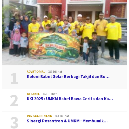
1
ADVETORIAL
381 Dilihat
Koloni Babel Gelar Berbagi Takjil dan Bu…
2
BI BABEL
165 Dilihat
KKI 2025 : UMKM Babel Bawa Cerita dan Ka…
3
PANGKALPINANG
161 Dilihat
Sinergi Pesantren & UMKM : Membumik…