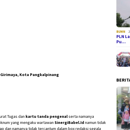
BUMN
2
PLN La
Pu…
 Girimaya, Kota Pangkalpinang
BERIT
Surat Tugas dan
kartu tanda pengenal
serta namanya
a oknum yang mengaku wartawan
SinergiBabel.Id
namun tidak
kap dan namanya tidak tercantum dalam box redaksi segala