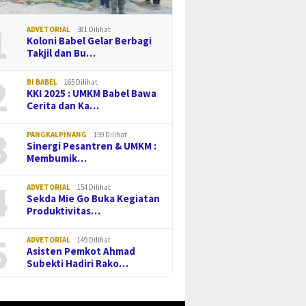
1
ADVETORIAL
381 Dilihat
Koloni Babel Gelar Berbagi
Takjil dan Bu…
2
BI BABEL
165 Dilihat
KKI 2025 : UMKM Babel Bawa
Cerita dan Ka…
3
PANGKALPINANG
159 Dilihat
Sinergi Pesantren & UMKM :
Membumik…
4
ADVETORIAL
154 Dilihat
Sekda Mie Go Buka Kegiatan
Produktivitas…
5
ADVETORIAL
149 Dilihat
Asisten Pemkot Ahmad
Subekti Hadiri Rako…