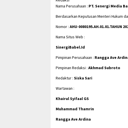
Redaksi
Nama Perusahaan :
PT. Senergi Media Ba
Berdasarkan Keputusan Menteri Hukum dan
Nomor :
AHU-0080195.AH.01.01.TAHUN 20
Nama Situs Web :
SinergiBabel.Id
Pimpinan Perusahaan :
Rangga Ave Ardin
Pimpinan Redaksi :
Akhmad Subroto
Redaktur :
Siska Sari
Wartawan :
Khairul Syifaal GS
Muhammad Thamrin
Rangga Ave Ardina