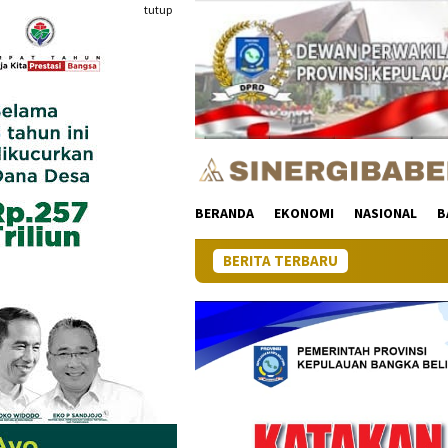
Loncat
tutup
ke
konten
BERANDA
EKONOMI
NASIONAL
B
BERITA TERBARU
Pertumb