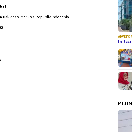
bel
 Hak Asasi Manusia Republik Indonesia
22
ADVETOR
Inflas
a
PT.TI