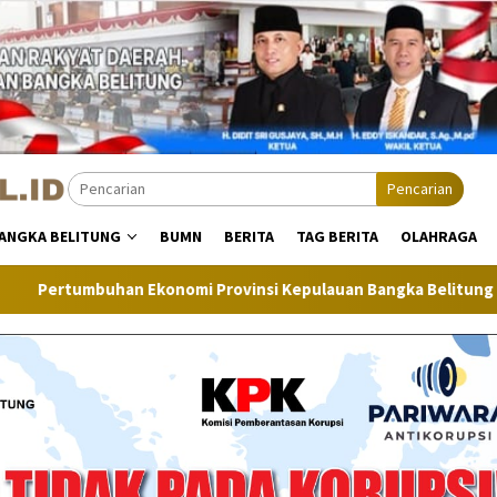
Pencarian
ANGKA BELITUNG
BUMN
BERITA
TAG BERITA
OLAHRAGA
uhan Ekonomi Provinsi Kepulauan Bangka Belitung Tumbuh Posi