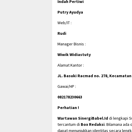
Indah Pertiwi
Putry Ayudya
Web/IT :
Rudi
Manager Bisnis :
Wiwik Widiastuty
Alamat Kantor :
JL. Basuki Racmad no. 278, Kecamatan
Gawai/HP :
082178230663
Perhatian !
Wartawan SinergiBabel.Id
di lengkapi 
tercantum di
Box Redaksi
. Bilamana ad
dapat menunjukkan identitas secara leng