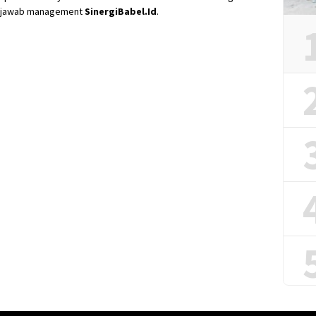
ng jawab management
SinergiBabel.Id
.