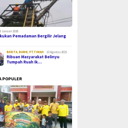
8 Januari 2026
kukan Pemadaman Bergilir Jelang
BERITA
,
BUMN
,
PT.TIMAH
10 Agustus 2025
Ribuan Masyarakat Belinyu
Tumpah Ruah Ik…
A POPULER