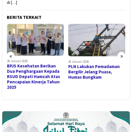
di […]
BERITA TERKAIT
«
»
28 Januari 2026
2
28 Januari 2026
BPJS Kesehatan Berikan
K
PLN Lakukan Pemadaman
Dua Penghargaan Kepada
S
Bergilir Jelang Puasa,
RSUD Depati Hamzah Atas
P
Humas Bungkam
Pencapaian Kinerja Tahun
P
2025