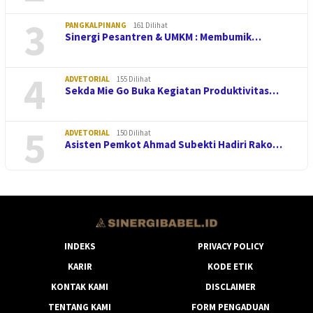
3
PANGKALPINANG
161 Dilihat
Sinergi Pesantren & UMKM : Membumik…
4
ADVETORIAL
155 Dilihat
Sekda Mie Go Buka Kegiatan Produktivitas…
5
ADVETORIAL
150 Dilihat
Asisten Pemkot Ahmad Subekti Hadiri Rako…
INDEKS
PRIVACY POLICY
KARIR
KODE ETIK
KONTAK KAMI
DISCLAIMER
TENTANG KAMI
FORM PENGADUAN