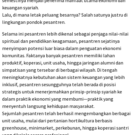
semestinya menjadi penerima manfaat utama ekonomi dan
keuangan syariah.
Lalu, di mana letak peluang besarnya? Salah satunya justru di
lingkungan pondok pesantren.
Selama ini pesantren lebih dikenal sebagai penjaga nilai-nilai
spiritual dan pendidikan keagamaan, pesantren sejatinya
menyimpan potensi luar biasa dalam penguatan ekonomi
komunitas. Faktanya banyak pesantren memiliki lahan
produktif, koperasi, unit usaha, hingga jaringan alumni dan
simpatisan yang tersebar di berbagai wilayah. Di tengah
meningkatnya kebutuhan akan sistem keuangan yang lebih
inklusif, pesantren sesungguhnya telah berada di posisi
strategis untuk menerjemahkan prinsip-prinsip syariah ke
dalam praktik ekonomi yang membumi—praktik yang
menyentuh langsung kehidupan masyarakat.
Sejumlah pesantren telah berhasil mengembangkan berbagai
unit usaha, mulai dari pertanian hortikultura berbasis
greenhouse, minimarket, perkebunan, hingga koperasi santri
yang dikelola secara profesional.