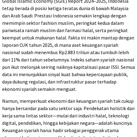
Global Islamic Economy (SGIE) Report 2024–2025, Indonesia
tetap berada di posisi ketiga teratas dunia di bawah Malaysia
dan Arab Saudi. Prestasi Indonesia semakin lengkap dengan
memimpin sektor fashion muslim, peringkat kedua dalam
pariwisata ramah muslim dan farmasi halal, serta peringkat
keempat untuk makanan halal. Fakta ini makin mantap dengan
laporan OJK tahun 2025, di mana aset keuangan syariah
nasional sudah menembus Rp2.883 triliun atau tumbuh lebih
dari 11% dari tahun sebelumnya. Indeks saham syariah nasional
pun ikut melonjak seiring naiknya kapitalisasi pasar ISSI. Semua
data ini menunjukkan sinyal kuat bahwa kepercayaan publik,
daya dukung regulasi, dan infrastruktur pasar terhadap
ekonomi syariah semakin menguat.
Namun, memperkuat ekonomi dan keuangan syariah tak cukup
hanya bersandar pada satu sektor saja. Pendekatan holistik dan
kerja sama lintas sektor—mulai dari industri halal, teknologi
digital, pendidikan, hingga kebijakan negara—adalah kuncinya.
Keuangan syariah harus hadir sebagai penggerak utama