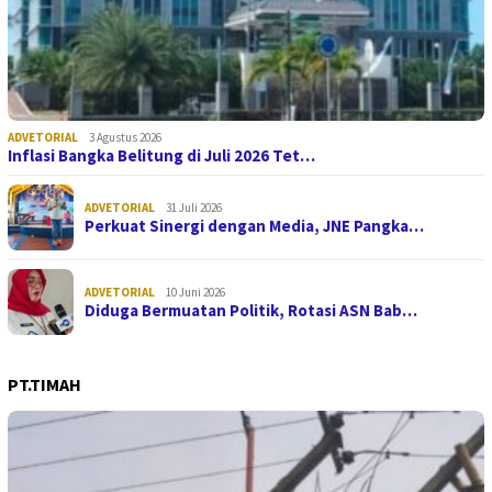
ADVETORIAL
3 Agustus 2026
Inflasi Bangka Belitung di Juli 2026 Tet…
ADVETORIAL
31 Juli 2026
Perkuat Sinergi dengan Media, JNE Pangka…
ADVETORIAL
10 Juni 2026
Diduga Bermuatan Politik, Rotasi ASN Bab…
PT.TIMAH