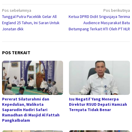
Navigasi
Pos sebelumnya
Pos berikutnya
Tunggal Putra Paceklik Gelar All
Ketua DPRD Didit Srigusjaya Terima
pos
England 25 Tahun, Ini Saran Untuk
Audience Masyarakat Batu
Jonatan dkk
Betumpang Terkait HTI Oleh PT HLR
POS TERKAIT
Pererat Silaturahmi dan
Isu Negatif Yang Menerpa
Kepedulian, Walikota
Direktur RSUD Depati Hamzah
Saparudin Hadiri Safari
Ternyata Tidak Benar
Ramadhan di Masjid Al Fattah
Pangkalbalam