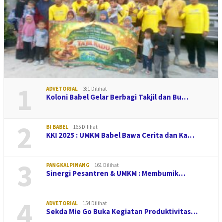
1
ADVETORIAL
381 Dilihat
Koloni Babel Gelar Berbagi Takjil dan Bu…
2
BI BABEL
165 Dilihat
KKI 2025 : UMKM Babel Bawa Cerita dan Ka…
3
PANGKALPINANG
161 Dilihat
Sinergi Pesantren & UMKM : Membumik…
4
ADVETORIAL
154 Dilihat
Sekda Mie Go Buka Kegiatan Produktivitas…