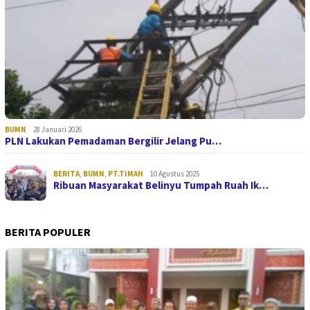
BUMN
28 Januari 2026
PLN Lakukan Pemadaman Bergilir Jelang Pu…
BERITA
,
BUMN
,
PT.TIMAH
10 Agustus 2025
Ribuan Masyarakat Belinyu Tumpah Ruah Ik…
BERITA POPULER