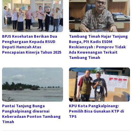
BPJS Kesehatan Berikan Dua
Tambang Timah Hajar Tanjung
Penghargaan Kepada RSUD
Bunga, Plt Kadis ESDM
Depati Hamzah Atas
Reskiansyah : Pemprov Tidak
Pencapaian Kinerja Tahun 2025
Ada Kewenangan Terkait
Tambang Timah
Pantai Tanjung Bunga
KPU Kota Pangkalpinang:
Pangkalpinang diwarnai
Pemilih Bisa Gunakan KTP di
Keberadaan Ponton Tambang
TPS
Timah