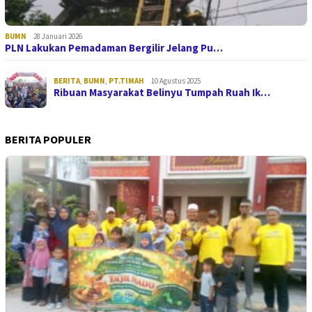
BUMN
28 Januari 2026
PLN Lakukan Pemadaman Bergilir Jelang Pu…
BERITA
,
BUMN
,
PT.TIMAH
10 Agustus 2025
Ribuan Masyarakat Belinyu Tumpah Ruah Ik…
BERITA POPULER