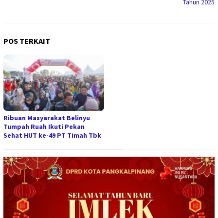
Tahun 2025
POS TERKAIT
Ribuan Masyarakat Belinyu
Tumpah Ruah Ikuti Pekan
Sehat HUT ke-49 PT Timah Tbk