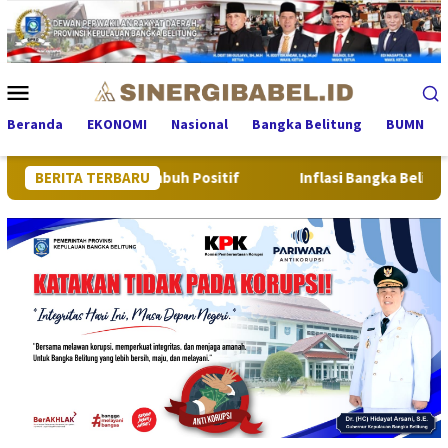
Loncat
ke
konten
Menu
Mobile
Beranda
EKONOMI
Nasional
Bangka Belitung
BUMN
litung Tumbuh Positif
BERITA TERBARU
Inflasi Bangka Belitung di Juli 20