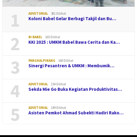
1
ADVETORIAL
381 Dilihat
Koloni Babel Gelar Berbagi Takjil dan Bu…
2
BI BABEL
165 Dilihat
KKI 2025 : UMKM Babel Bawa Cerita dan Ka…
3
PANGKALPINANG
160 Dilihat
Sinergi Pesantren & UMKM : Membumik…
4
ADVETORIAL
154 Dilihat
Sekda Mie Go Buka Kegiatan Produktivitas…
5
ADVETORIAL
149 Dilihat
Asisten Pemkot Ahmad Subekti Hadiri Rako…