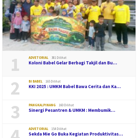
1
ADVETORIAL
381 Dilihat
Koloni Babel Gelar Berbagi Takjil dan Bu…
2
BI BABEL
165 Dilihat
KKI 2025 : UMKM Babel Bawa Cerita dan Ka…
3
PANGKALPINANG
160 Dilihat
Sinergi Pesantren & UMKM : Membumik…
4
ADVETORIAL
154 Dilihat
Sekda Mie Go Buka Kegiatan Produktivitas…