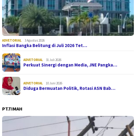
ADVETORIAL
3 Agustus 2026
Inflasi Bangka Belitung di Juli 2026 Tet…
ADVETORIAL
31 Juli 2026
Perkuat Sinergi dengan Media, JNE Pangka…
ADVETORIAL
10 Juni 2026
Diduga Bermuatan Politik, Rotasi ASN Bab…
PT.TIMAH