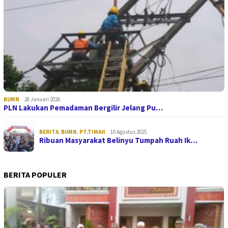
BUMN
28 Januari 2026
PLN Lakukan Pemadaman Bergilir Jelang Pu…
BERITA
,
BUMN
,
PT.TIMAH
10 Agustus 2025
Ribuan Masyarakat Belinyu Tumpah Ruah Ik…
BERITA POPULER