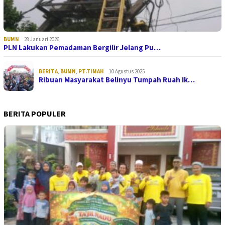
BUMN
28 Januari 2026
PLN Lakukan Pemadaman Bergilir Jelang Pu…
BERITA
,
BUMN
,
PT.TIMAH
10 Agustus 2025
Ribuan Masyarakat Belinyu Tumpah Ruah Ik…
BERITA POPULER