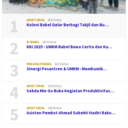
1
ADVETORIAL
382 Dilihat
Koloni Babel Gelar Berbagi Takjil dan Bu…
2
BI BABEL
165 Dilihat
KKI 2025 : UMKM Babel Bawa Cerita dan Ka…
3
PANGKALPINANG
161 Dilihat
Sinergi Pesantren & UMKM : Membumik…
4
ADVETORIAL
155 Dilihat
Sekda Mie Go Buka Kegiatan Produktivitas…
5
ADVETORIAL
150 Dilihat
Asisten Pemkot Ahmad Subekti Hadiri Rako…