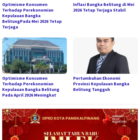
Optimisme Konsumen
Inflasi Bangka Belitung di Mei
Terhadap Perekonomian
2026 Tetap Terjaga Stabil
Kepulauan Bangka
BelitungPada Mei 2026 Tetap
Terjaga
Optimisme Konsumen
Pertumbuhan Ekonomi
Terhadap Perekonomian
Provinsi Kepulauan Bangka
Kepulauan Bangka Belitung
Belitung Tangguh
Pada April 2026 Meningkat