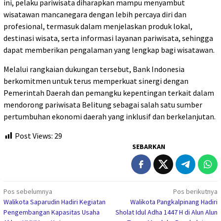
ini, pelaku pariwisata diharapkan mampu menyambut
wisatawan mancanegara dengan lebih percaya diri dan
profesional, termasuk dalam menjelaskan produk lokal,
destinasi wisata, serta informasi layanan pariwisata, sehingga
dapat memberikan pengalaman yang lengkap bagi wisatawan.
Melalui rangkaian dukungan tersebut, Bank Indonesia
berkomitmen untuk terus memperkuat sinergi dengan
Pemerintah Daerah dan pemangku kepentingan terkait dalam
mendorong pariwisata Belitung sebagai salah satu sumber
pertumbuhan ekonomi daerah yang inklusif dan berkelanjutan.
Post Views:
29
SEBARKAN
Navigasi
Pos sebelumnya
Pos berikutnya
Walikota Saparudin Hadiri Kegiatan
Walikota Pangkalpinang Hadiri
pos
Pengembangan Kapasitas Usaha
Sholat Idul Adha 1447 H di Alun Alun