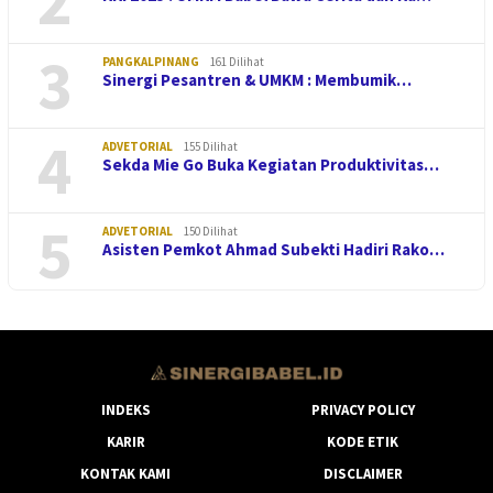
2
3
PANGKALPINANG
161 Dilihat
Sinergi Pesantren & UMKM : Membumik…
4
ADVETORIAL
155 Dilihat
Sekda Mie Go Buka Kegiatan Produktivitas…
5
ADVETORIAL
150 Dilihat
Asisten Pemkot Ahmad Subekti Hadiri Rako…
INDEKS
PRIVACY POLICY
KARIR
KODE ETIK
KONTAK KAMI
DISCLAIMER