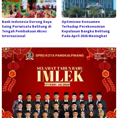
Bank Indonesia Dorong Daya
Optimisme Konsumen
Saing Pariwisata Belitung di
Terhadap Perekonomian
Tengah Pembukaan Akses
Kepulauan Bangka Belitung
Internasional
Pada April 2026 Meningkat