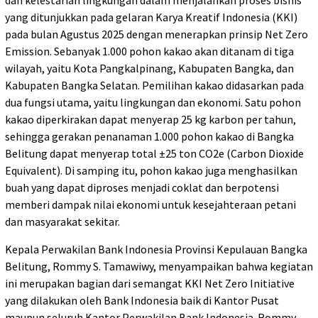
dan kelestarian lingkungan dalam menjalankan proses bisnis
yang ditunjukkan pada gelaran Karya Kreatif Indonesia (KKI)
pada bulan Agustus 2025 dengan menerapkan prinsip Net Zero
Emission. Sebanyak 1.000 pohon kakao akan ditanam di tiga
wilayah, yaitu Kota Pangkalpinang, Kabupaten Bangka, dan
Kabupaten Bangka Selatan. Pemilihan kakao didasarkan pada
dua fungsi utama, yaitu lingkungan dan ekonomi. Satu pohon
kakao diperkirakan dapat menyerap 25 kg karbon per tahun,
sehingga gerakan penanaman 1.000 pohon kakao di Bangka
Belitung dapat menyerap total ±25 ton CO2e (Carbon Dioxide
Equivalent). Di samping itu, pohon kakao juga menghasilkan
buah yang dapat diproses menjadi coklat dan berpotensi
memberi dampak nilai ekonomi untuk kesejahteraan petani
dan masyarakat sekitar.
Kepala Perwakilan Bank Indonesia Provinsi Kepulauan Bangka
Belitung, Rommy S. Tamawiwy, menyampaikan bahwa kegiatan
ini merupakan bagian dari semangat KKI Net Zero Initiative
yang dilakukan oleh Bank Indonesia baik di Kantor Pusat
maupun seluruh Kantor Perwakilan Bank Indonesia. Rommy