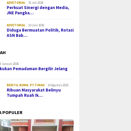
ADVETORIAL
31 Juli 2026
Perkuat Sinergi dengan Media,
JNE Pangka…
ADVETORIAL
10 Juni 2026
Diduga Bermuatan Politik, Rotasi
ASN Bab…
MAH
8 Januari 2026
kukan Pemadaman Bergilir Jelang
BERITA
,
BUMN
,
PT.TIMAH
10 Agustus 2025
Ribuan Masyarakat Belinyu
Tumpah Ruah Ik…
A POPULER