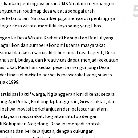
 ditekankan pentingnya peran UMKM dalam membangun
penyusunan roadmap desa wisata sebagai arah
erkelanjutan. Narasumber juga menyoroti pentingnya
 agar desa wisata memiliki daya saing yang khas.
ungan ke Desa Wisata Krebet di Kabupaten Bantul yang
ebagai ikon dan sumber ekonomi utama masyarakat.
onal dan kerja sama aktif bersama travel agent, Desa
a seni, budaya, dan kreativitas dapat menjadi kekuatan
s lokal. Pada hari kedua, peserta mengunjungi Desa
destinasi ekowisata berbasis masyarakat yang sukses
ejak 1999.
tisipasi aktif warga, Nglanggeran kini dikenal secara
nung Api Purba, Embung Nglanggeran, Griya Coklat, dan
i bahwa inovasi berkelanjutan dan pelestarian alam
erdayaan masyarakat. Kegiatan ditutup dengan
di Kabupaten Magelang. Desa ini menjadi contoh
erencana dan berkelanjutan, dengan dukungan