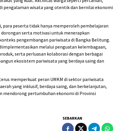
akat yang kuat. Aktivitas warga seperti pertanian,
di pengalaman wisata yang otentik dan bernilai ekonomi
ini, para peserta tidak hanya memperoleh pembelajaran
ga dorongan serta motivasi untuk menerapkan
konteks pengembangan pariwisata di Bangka Belitung.
at diimplementasikan melalui penguatan kelembagaan,
produk, serta perluasan kolaborasi dengan berbagai
gun ekosistem pariwisata yang berdaya saing dan
terus memperkuat peran UMKM di sektor pariwisata
rah yang inklusif, berdaya saing, dan berkelanjutan,
lam mendorong pertumbuhan ekonomi di Provinsi
SEBARKAN