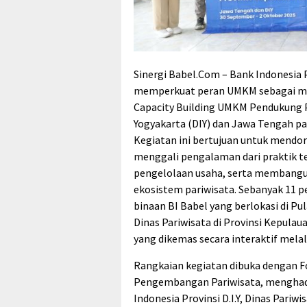
Sinergi Babel.Com – Bank Indonesia 
memperkuat peran UMKM sebagai mo
Capacity Building UMKM Pendukung P
Yogyakarta (DIY) dan Jawa Tengah p
Kegiatan ini bertujuan untuk mend
menggali pengalaman dari praktik te
pengelolaan usaha, serta membangun
ekosistem pariwisata. Sebanyak 11 
binaan BI Babel yang berlokasi di Pu
Dinas Pariwisata di Provinsi Kepulau
yang dikemas secara interaktif melal
Rangkaian kegiatan dibuka dengan Fo
Pengembangan Pariwisata, menghadi
Indonesia Provinsi D.I.Y, Dinas Pariwi