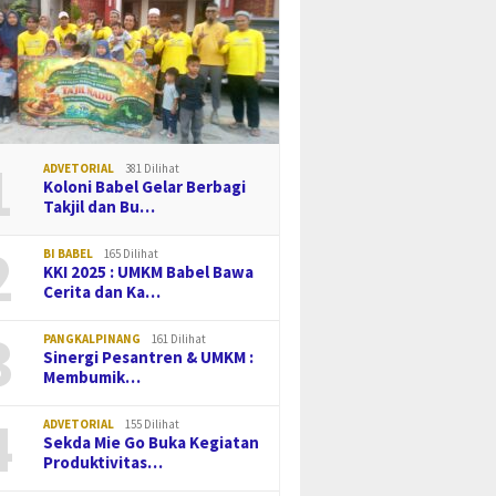
1
ADVETORIAL
381 Dilihat
Koloni Babel Gelar Berbagi
Takjil dan Bu…
2
BI BABEL
165 Dilihat
KKI 2025 : UMKM Babel Bawa
Cerita dan Ka…
3
PANGKALPINANG
161 Dilihat
Sinergi Pesantren & UMKM :
Membumik…
4
ADVETORIAL
155 Dilihat
Sekda Mie Go Buka Kegiatan
Produktivitas…