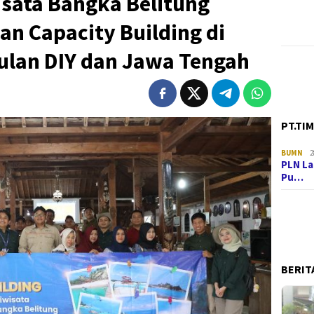
sata Bangka Belitung
an Capacity Building di
ulan DIY dan Jawa Tengah
PT.TI
BUMN
2
PLN La
Pu…
BERIT