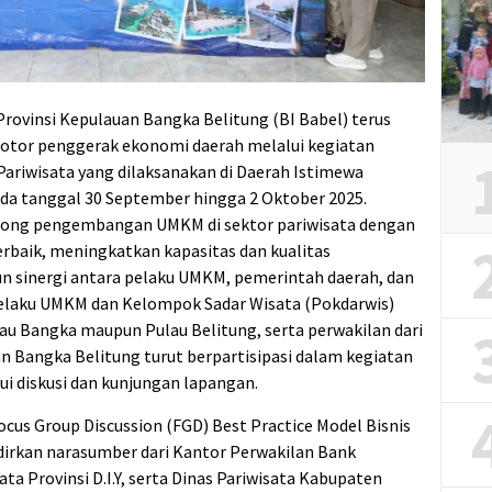
Provinsi Kepulauan Bangka Belitung (BI Babel) terus
tor penggerak ekonomi daerah melalui kegiatan
ariwisata yang dilaksanakan di Daerah Istimewa
ada tanggal 30 September hingga 2 Oktober 2025.
orong pengembangan UMKM di sektor pariwisata dengan
rbaik, meningkatkan kapasitas dan kualitas
 sinergi antara pelaku UMKM, pemerintah daerah, dan
pelaku UMKM dan Kelompok Sadar Wisata (Pokdarwis)
lau Bangka maupun Pulau Belitung, serta perwakilan dari
an Bangka Belitung turut berpartisipasi dalam kegiatan
ui diskusi dan kunjungan lapangan.
cus Group Discussion (FGD) Best Practice Model Bisnis
rkan narasumber dari Kantor Perwakilan Bank
sata Provinsi D.I.Y, serta Dinas Pariwisata Kabupaten