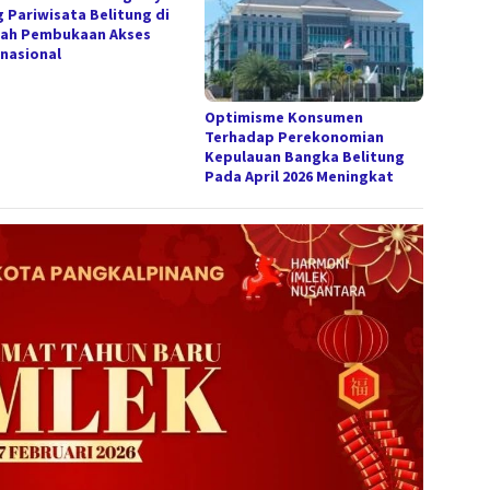
g Pariwisata Belitung di
ah Pembukaan Akses
rnasional
Optimisme Konsumen
Terhadap Perekonomian
Kepulauan Bangka Belitung
Pada April 2026 Meningkat