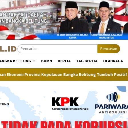
Pencarian
ANGKA BELITUNG
BUMN
BERITA
TAG BERITA
OLAHRAGA
pulauan Bangka Belitung Tumbuh Positif
Inflasi Bangka 