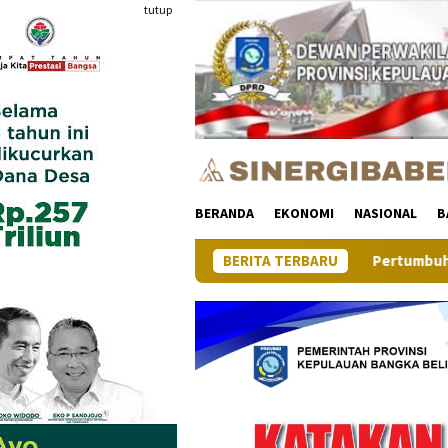
Loncat
tutup
ke
konten
BERANDA
EKONOMI
NASIONAL
B
Pertumbuhan Ekonomi Provinsi Ke
BERITA TERBARU