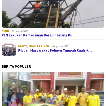
BUMN
28 Januari 2026
PLN Lakukan Pemadaman Bergilir Jelang Pu…
BERITA
,
BUMN
,
PT.TIMAH
10 Agustus 2025
Ribuan Masyarakat Belinyu Tumpah Ruah Ik…
BERITA POPULER