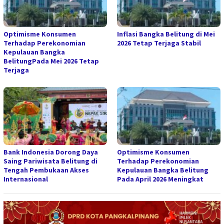
Optimisme Konsumen
Inflasi Bangka Belitung di Mei
Terhadap Perekonomian
2026 Tetap Terjaga Stabil
Kepulauan Bangka
BelitungPada Mei 2026 Tetap
Terjaga
Bank Indonesia Dorong Daya
Optimisme Konsumen
Saing Pariwisata Belitung di
Terhadap Perekonomian
Tengah Pembukaan Akses
Kepulauan Bangka Belitung
Internasional
Pada April 2026 Meningkat