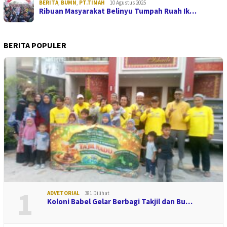
BERITA
,
BUMN
,
PT.TIMAH
10 Agustus 2025
Ribuan Masyarakat Belinyu Tumpah Ruah Ik…
BERITA POPULER
1
ADVETORIAL
381 Dilihat
Koloni Babel Gelar Berbagi Takjil dan Bu…