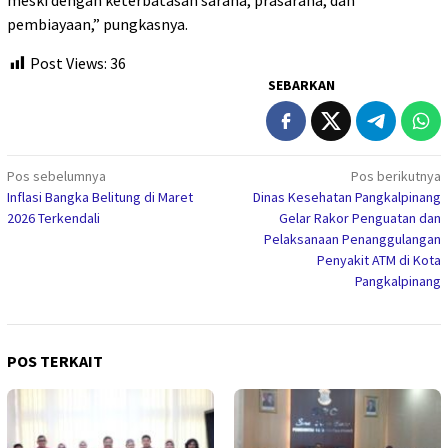
meski dengan keterbatasan sarana, prasarana, dan
pembiayaan,” pungkasnya.
Post Views:
36
SEBARKAN
Navigasi
Pos sebelumnya
Pos berikutnya
Inflasi Bangka Belitung di Maret
Dinas Kesehatan Pangkalpinang
pos
2026 Terkendali
Gelar Rakor Penguatan dan
Pelaksanaan Penanggulangan
Penyakit ATM di Kota
Pangkalpinang
POS TERKAIT