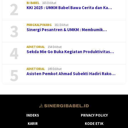
2
BI BABEL
165 Dilihat
KKI 2025 : UMKM Babel Bawa Cerita dan Ka…
3
PANGKALPINANG
161 Dilihat
Sinergi Pesantren & UMKM : Membumik…
4
ADVETORIAL
154 Dilihat
Sekda Mie Go Buka Kegiatan Produktivitas…
5
ADVETORIAL
149 Dilihat
Asisten Pemkot Ahmad Subekti Hadiri Rako…
INDEKS
PRIVACY POLICY
KARIR
KODE ETIK