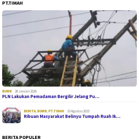
PT.TIMAH
BUMN
28 Januari 2026
PLN Lakukan Pemadaman Bergilir Jelang Pu…
BERITA
,
BUMN
,
PT.TIMAH
10 Agustus 2025
Ribuan Masyarakat Belinyu Tumpah Ruah Ik…
BERITA POPULER