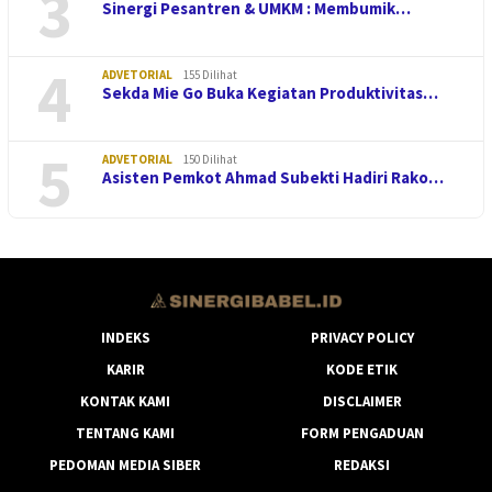
3
Sinergi Pesantren & UMKM : Membumik…
4
ADVETORIAL
155 Dilihat
Sekda Mie Go Buka Kegiatan Produktivitas…
5
ADVETORIAL
150 Dilihat
Asisten Pemkot Ahmad Subekti Hadiri Rako…
INDEKS
PRIVACY POLICY
KARIR
KODE ETIK
KONTAK KAMI
DISCLAIMER
TENTANG KAMI
FORM PENGADUAN
PEDOMAN MEDIA SIBER
REDAKSI