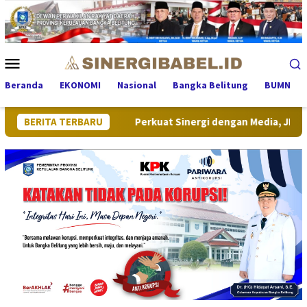
Loncat
ke
konten
Menu
Mobile
Beranda
EKONOMI
Nasional
Bangka Belitung
BUMN
aga Stabil
BERITA TERBARU
Perkuat Sinergi dengan Media, JNE Pangkalp