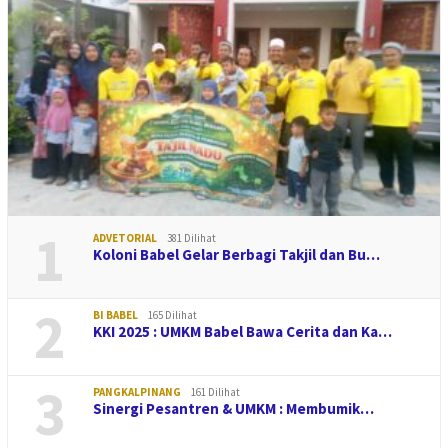
1
ADVETORIAL
381 Dilihat
Koloni Babel Gelar Berbagi Takjil dan Bu…
2
BI BABEL
165 Dilihat
KKI 2025 : UMKM Babel Bawa Cerita dan Ka…
3
PANGKALPINANG
161 Dilihat
Sinergi Pesantren & UMKM : Membumik…