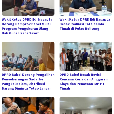
Wakil Ketua DPRD Edi Nasapta
Wakil Ketua DPRD Edi Nasapta
Dorong Pemprov Babel Mulai
Desak Evaluasi Tata Kelola
Program Pengukuran Ulang
Timah di Pulau Belitung
Hak Guna Usaha Sawit
DPRD Babel Dorong Pengalihan
DPRD Babel Desak Revisi
Penyeberangan Sadai ke
Rencana Kerja dan Anggaran
Pangkal Balam, Distribusi
Biaya dan Penataan IUP PT
Barang Diminta Tetap Lancar
Timah