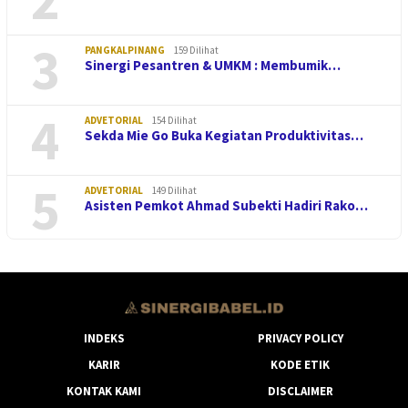
3
PANGKALPINANG
159 Dilihat
Sinergi Pesantren & UMKM : Membumik…
4
ADVETORIAL
154 Dilihat
Sekda Mie Go Buka Kegiatan Produktivitas…
5
ADVETORIAL
149 Dilihat
Asisten Pemkot Ahmad Subekti Hadiri Rako…
INDEKS
PRIVACY POLICY
KARIR
KODE ETIK
KONTAK KAMI
DISCLAIMER