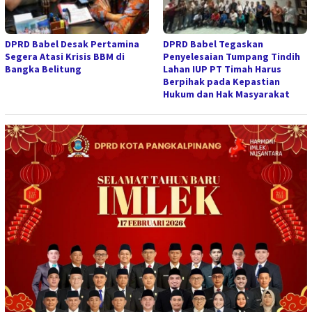
DPRD Babel Desak Pertamina
DPRD Babel Tegaskan
Segera Atasi Krisis BBM di
Penyelesaian Tumpang Tindih
Bangka Belitung
Lahan IUP PT Timah Harus
Berpihak pada Kepastian
Hukum dan Hak Masyarakat