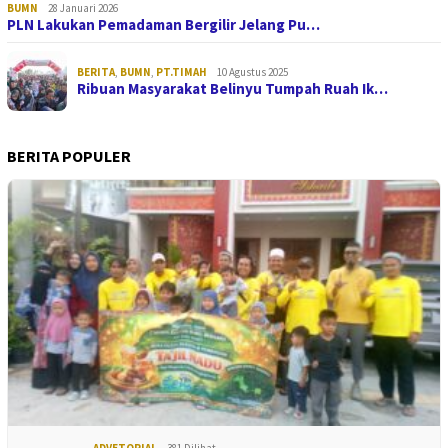
BUMN
28 Januari 2026
PLN Lakukan Pemadaman Bergilir Jelang Pu…
BERITA
,
BUMN
,
PT.TIMAH
10 Agustus 2025
Ribuan Masyarakat Belinyu Tumpah Ruah Ik…
BERITA POPULER
ADVETORIAL
381 Dilihat