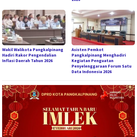
Wakil Walikota Pangkalpinang
Asisten Pemkot
Hadiri Rakor Pengendalian
Pangkalpinang Menghadiri
Inflasi Daerah Tahun 2026
Kegiatan Penguatan
Penyelenggaraan Forum Satu
Data Indonesia 2026