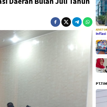
asi Daerah Bulan Juli Tahun
ADVETOR
Inflas
PT.TI