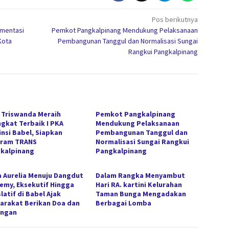
Pos berikutnya
ementasi
Pemkot Pangkalpinang Mendukung Pelaksanaan
Kota
Pembangunan Tanggul dan Normalisasi Sungai
Rangkui Pangkalpinang
n Triswanda Meraih
Pemkot Pangkalpinang
ngkat Terbaik I PKA
Mendukung Pelaksanaan
insi Babel, Siapkan
Pembangunan Tanggul dan
ram TRANS
Normalisasi Sungai Rangkui
kalpinang
Pangkalpinang
ha Aurelia Menuju Dangdut
Dalam Rangka Menyambut
emy, Eksekutif Hingga
Hari RA. kartini Kelurahan
latif di Babel Ajak
Taman Bunga Mengadakan
arakat Berikan Doa dan
Berbagai Lomba
ungan