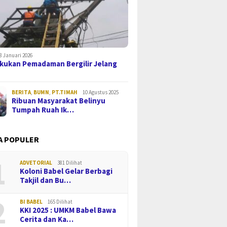
8 Januari 2026
kukan Pemadaman Bergilir Jelang
BERITA
,
BUMN
,
PT.TIMAH
10 Agustus 2025
Ribuan Masyarakat Belinyu
Tumpah Ruah Ik…
A POPULER
1
ADVETORIAL
381 Dilihat
Koloni Babel Gelar Berbagi
Takjil dan Bu…
2
BI BABEL
165 Dilihat
KKI 2025 : UMKM Babel Bawa
Cerita dan Ka…