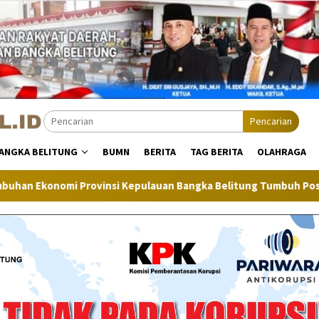
Pencarian
ANGKA BELITUNG
BUMN
BERITA
TAG BERITA
OLAHRAGA
si Kepulauan Bangka Belitung Tumbuh Positif
Inflasi Ba