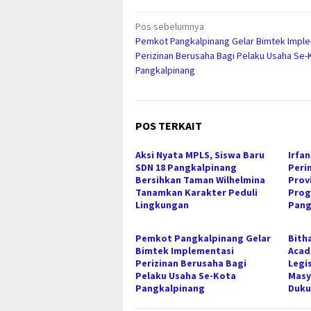
Navigasi
Pos sebelumnya
Pemkot Pangkalpinang Gelar Bimtek Impl
pos
Perizinan Berusaha Bagi Pelaku Usaha Se-
Pangkalpinang
POS TERKAIT
Aksi Nyata MPLS, Siswa Baru
Irfa
SDN 18 Pangkalpinang
Peri
Bersihkan Taman Wilhelmina
Prov
Tanamkan Karakter Peduli
Prog
Lingkungan
Pang
Pemkot Pangkalpinang Gelar
‎Bit
Bimtek Implementasi
Acad
Perizinan Berusaha Bagi
Legis
Pelaku Usaha Se-Kota
Masy
Pangkalpinang
Duk