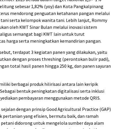
Belitung sebesar 1,82% (yoy) dan Kota Pangkalpinang
a terus mendorong penguatan ketahanan pangan melalui
ni serta kelompok wanita tani. Lebih lanjut, Rommy
kan oleh KWT Sinar Bulan melalui inovasi sistem
aligus semangat bagi KWT lain untuk turut
itas harga serta meningkatkan kemandirian pangan.
ebut, terdapat 3 kegiatan panen yang dilakukan, yaitu
jutkan dengan proses threshing (perontokan bulir padi),
engan total hasil panen hingga 250 kg, dan panen sayuran
iliki berbagai produk hilirisasi antara lain keripik
Sebagai bentuk peningkatan digitalisasi serta inklusi
enyediakan pembayaran menggunakan metode QRIS.
 sejalan dengan prinsip Good Agricultural Practice (GAP)
 pertanian yang efisien, bermutu baik, dan ramah
, petani didorong untuk mengelola sumber daya alam