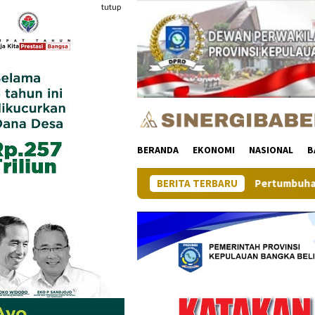
Loncat
tutup
ke
konten
BERANDA
EKONOMI
NASIONAL
B
Pertumbuhan Ekonomi Provinsi Kep
BERITA TERBARU