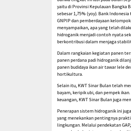
yaitu di Provinsi Kepulauan Bangka 
sebesar 1,75% (yoy). Bank Indonesi
GNPIP dan pemberdayaan kelompok ta
menyampaikan, apa yang telah dilaku
hidroganik menjadi contoh nyata sek
berkontribusi dalam menjaga stabil
Dalam rangkaian kegiatan panen ters
panen perdana padi hidroganik dilan
panen budidaya ikan air tawar lele d
hortikultura.
Selain itu, KWT Sinar Bulan telah mem
bayam, keripik ubi, dan pempek ikan. 
keuangan, KWT Sinar Bulan juga m
Penerapan sistem hidroganik ini juga
yang menekankan pentingnya praktik
lingkungan. Melalui pendekatan GAP