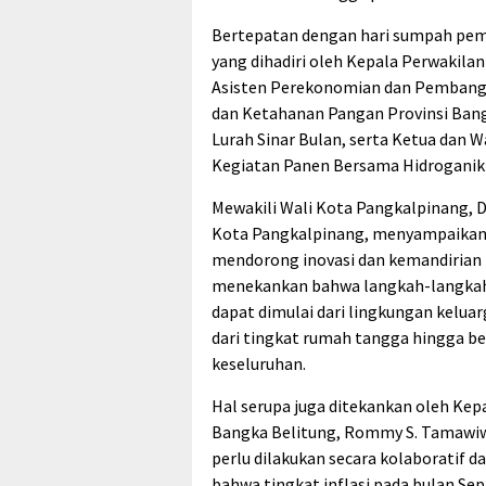
Bertepatan dengan hari sumpah pemu
yang dihadiri oleh Kepala Perwakila
Asisten Perekonomian dan Pembangu
dan Ketahanan Pangan Provinsi Bang
Lurah Sinar Bulan, serta Ketua dan 
Kegiatan Panen Bersama Hidroganik 
Mewakili Wali Kota Pangkalpinang, 
Kota Pangkalpinang, menyampaikan ap
mendorong inovasi dan kemandirian 
menekankan bahwa langkah-langkah 
dapat dimulai dari lingkungan kelu
dari tingkat rumah tangga hingga b
keseluruhan.
Hal serupa juga ditekankan oleh Kep
Bangka Belitung, Rommy S. Tamawiw
perlu dilakukan secara kolaboratif
bahwa tingkat inflasi pada bulan Se