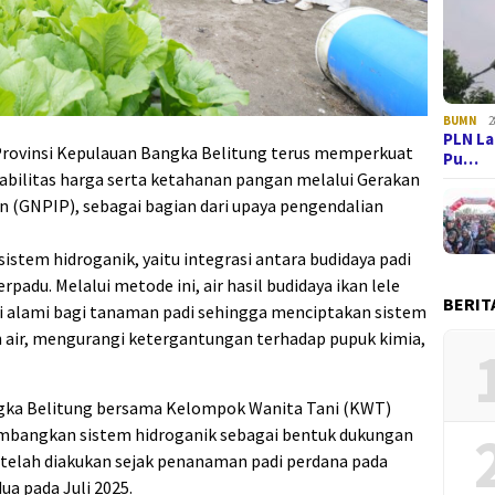
BUMN
2
PLN La
Provinsi Kepulauan Bangka Belitung terus memperkuat
Pu…
tabilitas harga serta ketahanan pangan melalui Gerakan
n (GNPIP), sebagai bagian dari upaya pengendalian
sistem hidroganik, yaitu integrasi antara budidaya padi
rpadu. Melalui metode ini, air hasil budidaya ikan lele
BERIT
i alami bagi tanaman padi sehingga menciptakan sistem
n air, mengurangi ketergantungan terhadap pupuk kimia,
ngka Belitung bersama Kelompok Wanita Tani (KWT)
embangkan sistem hidroganik sebagai bentuk dukungan
 telah diakukan sejak penanaman padi perdana pada
a pada Juli 2025.