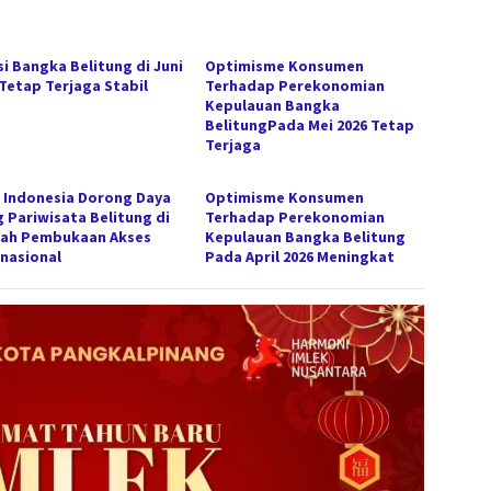
si Bangka Belitung di Juni
Optimisme Konsumen
 Tetap Terjaga Stabil
Terhadap Perekonomian
Kepulauan Bangka
BelitungPada Mei 2026 Tetap
Terjaga
 Indonesia Dorong Daya
Optimisme Konsumen
g Pariwisata Belitung di
Terhadap Perekonomian
ah Pembukaan Akses
Kepulauan Bangka Belitung
rnasional
Pada April 2026 Meningkat