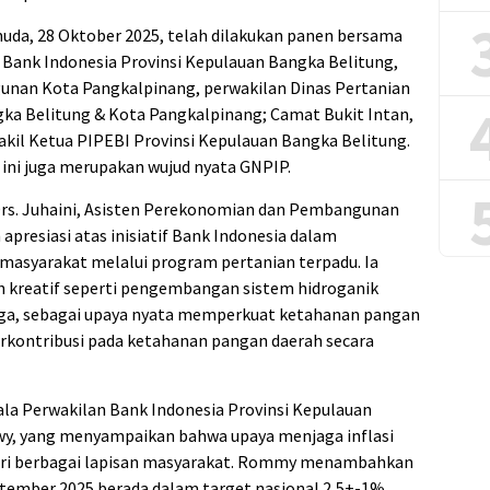
da, 28 Oktober 2025, telah dilakukan panen bersama
n Bank Indonesia Provinsi Kepulauan Bangka Belitung,
nan Kota Pangkalpinang, perwakilan Dinas Pertanian
ka Belitung & Kota Pangkalpinang; Camat Bukit Intan,
Wakil Ketua PIPEBI Provinsi Kepulauan Bangka Belitung.
ini juga merupakan wujud nyata GNPIP.
Drs. Juhaini, Asisten Perekonomian dan Pembangunan
resiasi atas inisiatif Bank Indonesia dalam
masyarakat melalui program pertanian terpadu. Ia
kreatif seperti pengembangan sistem hidroganik
arga, sebagai upaya nyata memperkuat ketahanan pangan
erkontribusi pada ketahanan pangan daerah secara
ala Perwakilan Bank Indonesia Provinsi Kepulauan
y, yang menyampaikan bahwa upaya menjaga inflasi
 dari berbagai lapisan masyarakat. Rommy menambahkan
ptember 2025 berada dalam target nasional 2,5+-1%