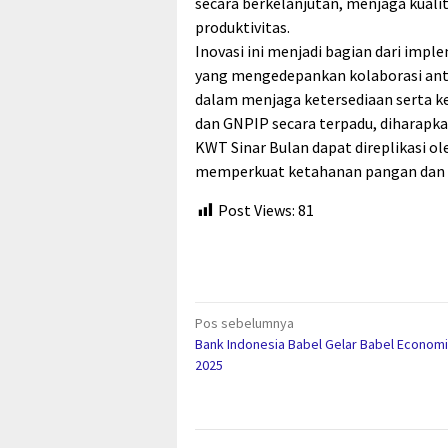
secara berkelanjutan, menjaga kual
produktivitas.
Inovasi ini menjadi bagian dari imp
yang mengedepankan kolaborasi anta
dalam menjaga ketersediaan serta 
dan GNPIP secara terpadu, diharapk
KWT Sinar Bulan dapat direplikasi o
memperkuat ketahanan pangan dan me
Post Views:
81
Navigasi
Pos sebelumnya
Bank Indonesia Babel Gelar Babel Econom
pos
2025