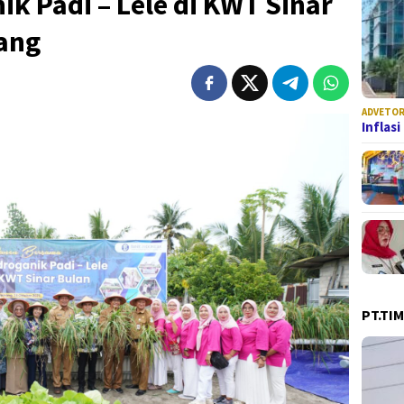
k Padi – Lele di KWT Sinar
ang
ADVETOR
Inflas
PT.TI