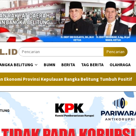
Pencarian
ANGKA BELITUNG
BUMN
BERITA
TAG BERITA
OLAHRAGA
ulauan Bangka Belitung Tumbuh Positif
Inflasi Bangka Be