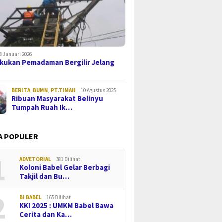
8 Januari 2026
kukan Pemadaman Bergilir Jelang
BERITA
,
BUMN
,
PT.TIMAH
10 Agustus 2025
Ribuan Masyarakat Belinyu
Tumpah Ruah Ik…
A POPULER
1
ADVETORIAL
381 Dilihat
Koloni Babel Gelar Berbagi
Takjil dan Bu…
2
BI BABEL
165 Dilihat
KKI 2025 : UMKM Babel Bawa
Cerita dan Ka…