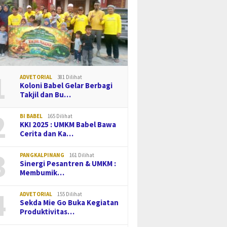
1
ADVETORIAL
381 Dilihat
Koloni Babel Gelar Berbagi
Takjil dan Bu…
2
BI BABEL
165 Dilihat
KKI 2025 : UMKM Babel Bawa
Cerita dan Ka…
3
PANGKALPINANG
161 Dilihat
Sinergi Pesantren & UMKM :
Membumik…
4
ADVETORIAL
155 Dilihat
Sekda Mie Go Buka Kegiatan
Produktivitas…