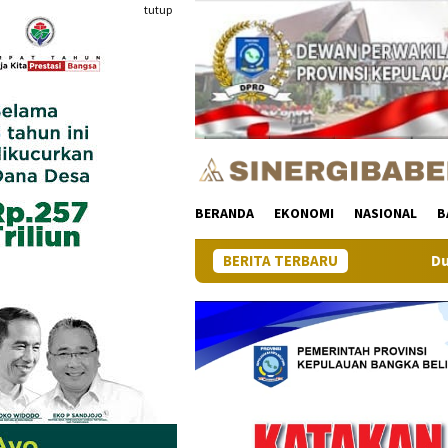
Loncat
tutup
ke
konten
BERANDA
EKONOMI
NASIONAL
B
BERITA TERBARU
Dua Tim U-12 Putra Jay