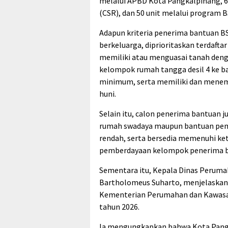
melalui APBD Kota Pangkalpinang, 6 
(CSR), dan 50 unit melalui program B
Adapun kriteria penerima bantuan BS
berkeluarga, diprioritaskan terdaft
memiliki atau menguasai tanah deng
kelompok rumah tangga desil 4 ke b
minimum, serta memiliki dan menemp
huni.
Selain itu, calon penerima bantua
rumah swadaya maupun bantuan pem
rendah, serta bersedia memenuhi ke
pemberdayaan kelompok penerima b
Sementara itu, Kepala Dinas Perum
Bartholomeus Suharto, menjelaskan 
Kementerian Perumahan dan Kawasa
tahun 2026.
Ia mengungkapkan bahwa Kota Pangk