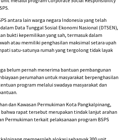
unit melalui program Corporate Social Responsibility
SPS.
PS antara lain warga negara Indonesia yang telah
ar dalam Data Tunggal Sosial Ekonomi Nasional (DTSEN),
an bukti kepemilikan yang sah, termasuk dalam
awah atau memiliki penghasilan maksimal setara upah
ati satu-satunya rumah yang tergolong tidak layak
n juga belum pernah menerima bantuan pembangunan
biayaan perumahan untuk masyarakat berpenghasilan
tentuan program melalui swadaya masyarakat dan
antuan.
ahan dan Kawasan Permukiman Kota Pangkalpinang,
bahwa rapat tersebut merupakan tindak lanjut arahan
n Permukiman terkait pelaksanaan program BSPS
alpinang memperoleh alokasi sebanyak 300 unit