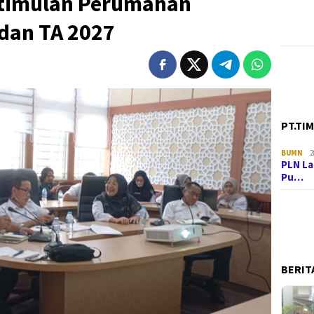
Stimulan Perumahan
dan TA 2027
PT.TI
BUMN
2
PLN La
Pu…
BERIT