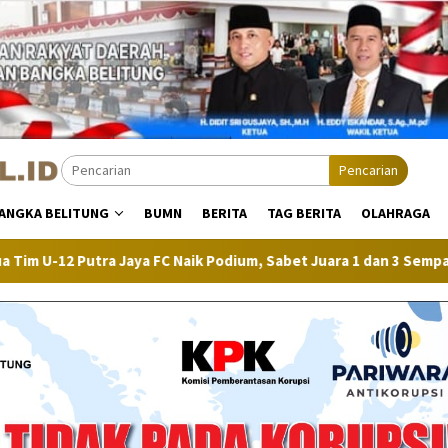
Pencarian
ANGKA BELITUNG
BUMN
BERITA
TAG BERITA
OLAHRAGA
a FC Naik Podium, Sabet Juara 1 dan 3 Sempan Cup 2026
P