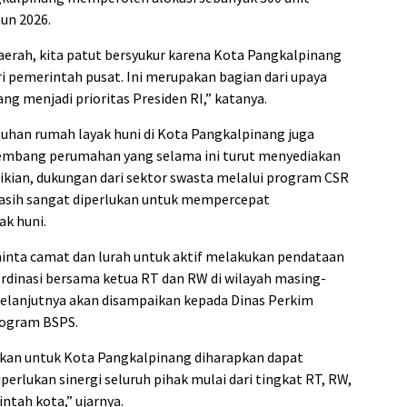
un 2026.
aerah, kita patut bersyukur karena Kota Pangkalpinang
pemerintah pusat. Ini merupakan bagian dari upaya
g menjadi prioritas Presiden RI,” katanya.
an rumah layak huni di Kota Pangkalpinang juga
gembang perumahan yang selama ini turut menyediakan
kian, dukungan dari sektor swasta melalui program CSR
ih sangat diperlukan untuk mempercepat
ak huni.
nta camat dan lurah untuk aktif melakukan pendataan
rdinasi bersama ketua RT dan RW di wilayah masing-
i selanjutnya akan disampaikan kepada Dinas Perkim
rogram BSPS.
sikan untuk Kota Pangkalpinang diharapkan dapat
diperlukan sinergi seluruh pihak mulai dari tingkat RT, RW,
tah kota,” ujarnya.