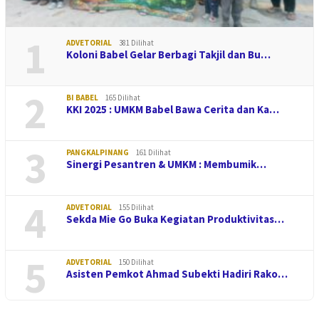
1
ADVETORIAL
381 Dilihat
Koloni Babel Gelar Berbagi Takjil dan Bu…
2
BI BABEL
165 Dilihat
KKI 2025 : UMKM Babel Bawa Cerita dan Ka…
3
PANGKALPINANG
161 Dilihat
Sinergi Pesantren & UMKM : Membumik…
4
ADVETORIAL
155 Dilihat
Sekda Mie Go Buka Kegiatan Produktivitas…
5
ADVETORIAL
150 Dilihat
Asisten Pemkot Ahmad Subekti Hadiri Rako…