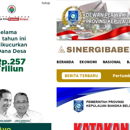
Loncat
tutup
ke
konten
BERANDA
EKONOMI
NASIONAL
B
BERITA TERBARU
Pertumbuhan Ekonomi Provins