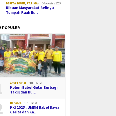
BERITA
,
BUMN
,
PT.TIMAH
10 Agustus 2025
Ribuan Masyarakat Belinyu
Tumpah Ruah Ik…
A POPULER
1
ADVETORIAL
381 Dilihat
Koloni Babel Gelar Berbagi
Takjil dan Bu…
2
BI BABEL
165 Dilihat
KKI 2025 : UMKM Babel Bawa
Cerita dan Ka…