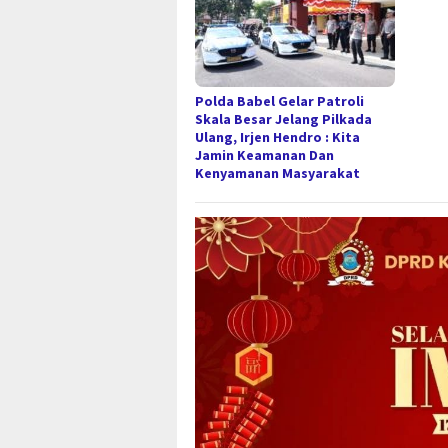
Polda Babel Gelar Patroli
Skala Besar Jelang Pilkada
Ulang, Irjen Hendro : Kita
Jamin Keamanan Dan
Kenyamanan Masyarakat