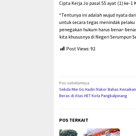
Cipta Kerja Jo pasal 55 ayat (1) ke-
“Tentunya ini adalah wujud nyata d
untuk secara tegas menindak pelaku 
penegakan hukum harus benar-benar
kita khususnya di Negeri Serumpun S
Post Views:
92
Navigasi
Pos sebelumnya
Sekda Mie Go Hadiri Rakor Bahas Kenaika
pos
Beras di Atas HET Kota Pangkalpinang
POS TERKAIT