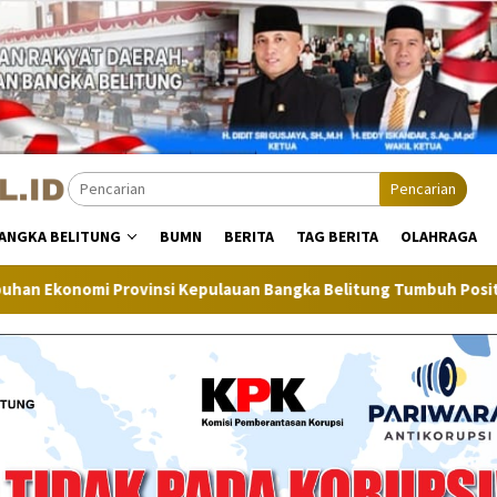
Pencarian
ANGKA BELITUNG
BUMN
BERITA
TAG BERITA
OLAHRAGA
i Kepulauan Bangka Belitung Tumbuh Positif
Inflasi Ban