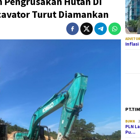
 Pengrusakan Hutan Di
xcavator Turut Diamankan
ADVETOR
Inflas
PT.TI
BUMN
2
PLN La
Pu…