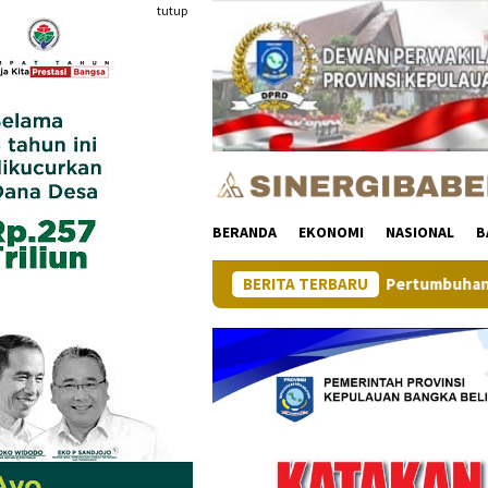
Loncat
tutup
ke
konten
BERANDA
EKONOMI
NASIONAL
B
Pertumbuhan Ekonomi Provinsi Kepul
BERITA TERBARU