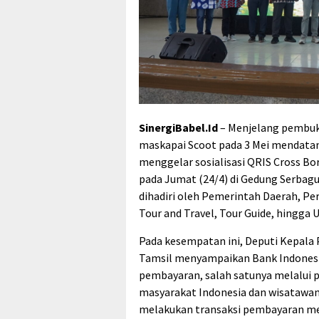
SinergiBabel.Id
– Menjelang pembuk
maskapai Scoot pada 3 Mei mendatan
menggelar sosialisasi QRIS Cross Bo
pada Jumat (24/4) di Gedung Serbagun
dihadiri oleh Pemerintah Daerah, Pe
Tour and Travel, Tour Guide, hingga
Pada kesempatan ini, Deputi Kepala 
Tamsil menyampaikan Bank Indonesia
pembayaran, salah satunya melalu
masyarakat Indonesia dan wisatawan
melakukan transaksi pembayaran m