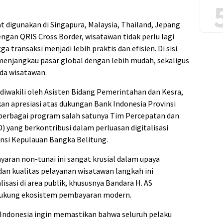
at digunakan di Singapura, Malaysia, Thailand, Jepang
engan QRIS Cross Border, wisatawan tidak perlu lagi
a transaksi menjadi lebih praktis dan efisien. Di sisi
t menjangkau pasar global dengan lebih mudah, sekaligus
da wisatawan.
 diwakili oleh Asisten Bidang Pemerintahan dan Kesra,
kan apresiasi atas dukungan Bank Indonesia Provinsi
berbagai program salah satunya Tim Percepatan dan
) yang berkontribusi dalam perluasan digitalisasi
insi Kepulauan Bangka Belitung.
aran non-tunai ini sangat krusial dalam upaya
dan kualitas pelayanan wisatawan langkah ini
sasi di area publik, khususnya Bandara H. AS
dukung ekosistem pembayaran modern.
nk Indonesia ingin memastikan bahwa seluruh pelaku