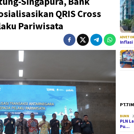
itung-Singapura, Bank
osialisasikan QRIS Cross
laku Pariwisata
ADVETOR
Inflas
PT.TI
BUMN
2
PLN La
Pu…