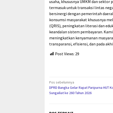
usaha, khususnya UMKM dan sektor 
termasuk untuk transaksi lintas neg
bersinergi dengan pemerintah daera
konsumsi masyarakat khususnya mela
(QRIS), peningkatan literasi dan ed
keandalan sistem pembayaran. Kami m
meningkatkan kenyamanan masyaraka
transparansi, efisiensi, dan pada a
Post Views:
29
Navigasi
Pos sebelumnya
DPRD Bangka Gelar Rapat Paripurna HUT K
pos
Sungailiat ke 260 Tahun 2026