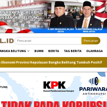
Pencarian
ANGKA BELITUNG
BUMN
BERITA
TAG BERITA
OLAHRAGA
auan Bangka Belitung Tumbuh Positif
Inflasi Bangka Bel