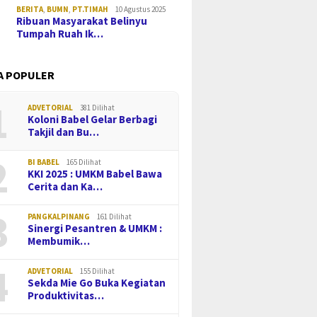
BERITA
,
BUMN
,
PT.TIMAH
10 Agustus 2025
Ribuan Masyarakat Belinyu
Tumpah Ruah Ik…
A POPULER
1
ADVETORIAL
381 Dilihat
Koloni Babel Gelar Berbagi
Takjil dan Bu…
2
BI BABEL
165 Dilihat
KKI 2025 : UMKM Babel Bawa
Cerita dan Ka…
3
PANGKALPINANG
161 Dilihat
Sinergi Pesantren & UMKM :
Membumik…
4
ADVETORIAL
155 Dilihat
Sekda Mie Go Buka Kegiatan
Produktivitas…