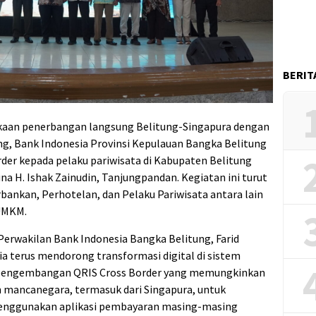
BERIT
aan penerbangan langsung Belitung-Singapura dengan
g, Bank Indonesia Provinsi Kepulauan Bangka Belitung
rder kepada pelaku pariwisata di Kabupaten Belitung
a H. Ishak Zainudin, Tanjungpandan. Kegiatan ini turut
rbankan, Perhotelan, dan Pelaku Pariwisata antara lain
 UMKM.
Perwakilan Bank Indonesia Bangka Belitung, Farid
 terus mendorong transformasi digital di sistem
i pengembangan QRIS Cross Border yang memungkinkan
 mancanegara, termasuk dari Singapura, untuk
enggunakan aplikasi pembayaran masing-masing