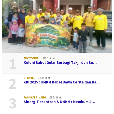
1
ADVETORIAL
381 Dilihat
Koloni Babel Gelar Berbagi Takjil dan Bu…
2
BI BABEL
165 Dilihat
KKI 2025 : UMKM Babel Bawa Cerita dan Ka…
3
PANGKALPINANG
159 Dilihat
Sinergi Pesantren & UMKM : Membumik…