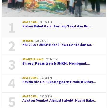
1
ADVETORIAL
381 Dilihat
Koloni Babel Gelar Berbagi Takjil dan Bu…
2
BI BABEL
165 Dilihat
KKI 2025 : UMKM Babel Bawa Cerita dan Ka…
3
PANGKALPINANG
161 Dilihat
Sinergi Pesantren & UMKM : Membumik…
4
ADVETORIAL
155 Dilihat
Sekda Mie Go Buka Kegiatan Produktivitas…
5
ADVETORIAL
150 Dilihat
Asisten Pemkot Ahmad Subekti Hadiri Rako…