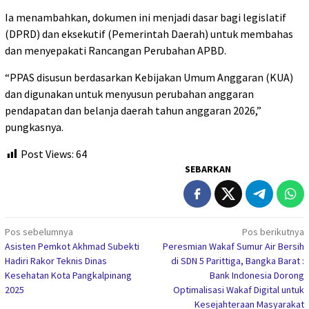
Ia menambahkan, dokumen ini menjadi dasar bagi legislatif
(DPRD) dan eksekutif (Pemerintah Daerah) untuk membahas
dan menyepakati Rancangan Perubahan APBD.
“PPAS disusun berdasarkan Kebijakan Umum Anggaran (KUA)
dan digunakan untuk menyusun perubahan anggaran
pendapatan dan belanja daerah tahun anggaran 2026,”
pungkasnya.
Post Views:
64
SEBARKAN
Navigasi
Pos sebelumnya
Pos berikutnya
Asisten Pemkot Akhmad Subekti
Peresmian Wakaf Sumur Air Bersih
pos
Hadiri Rakor Teknis Dinas
di SDN 5 Parittiga, Bangka Barat :
Kesehatan Kota Pangkalpinang
Bank Indonesia Dorong
2025
Optimalisasi Wakaf Digital untuk
Kesejahteraan Masyarakat