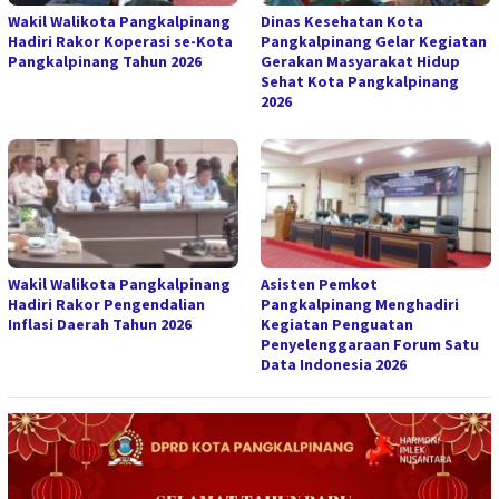
Wakil Walikota Pangkalpinang
Dinas Kesehatan Kota
Hadiri Rakor Koperasi se-Kota
Pangkalpinang Gelar Kegiatan
Pangkalpinang Tahun 2026
Gerakan Masyarakat Hidup
Sehat Kota Pangkalpinang
2026
Wakil Walikota Pangkalpinang
Asisten Pemkot
Hadiri Rakor Pengendalian
Pangkalpinang Menghadiri
Inflasi Daerah Tahun 2026
Kegiatan Penguatan
Penyelenggaraan Forum Satu
Data Indonesia 2026