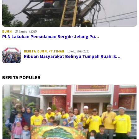
BUMN
28 Januari 2026
PLN Lakukan Pemadaman Bergilir Jelang Pu…
BERITA
,
BUMN
,
PT.TIMAH
10 Agustus 2025
Ribuan Masyarakat Belinyu Tumpah Ruah Ik…
BERITA POPULER