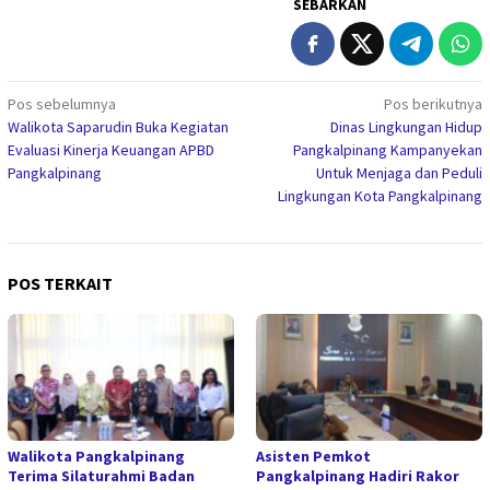
SEBARKAN
Navigasi
Pos sebelumnya
Pos berikutnya
Walikota Saparudin Buka Kegiatan
Dinas Lingkungan Hidup
pos
Evaluasi Kinerja Keuangan APBD
Pangkalpinang Kampanyekan
Pangkalpinang
Untuk Menjaga dan Peduli
Lingkungan Kota Pangkalpinang
POS TERKAIT
Walikota Pangkalpinang
Asisten Pemkot
Terima Silaturahmi Badan
Pangkalpinang Hadiri Rakor