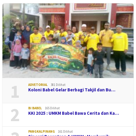
1
ADVETORIAL
381 Dilihat
Koloni Babel Gelar Berbagi Takjil dan Bu…
2
BI BABEL
165 Dilihat
KKI 2025 : UMKM Babel Bawa Cerita dan Ka…
PANGKALPINANG
161 Dilihat