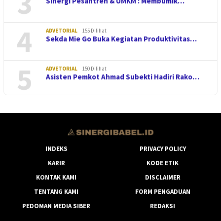
3
Sinergi Pesantren & UMKM : Membumik…
4
ADVETORIAL
155 Dilihat
Sekda Mie Go Buka Kegiatan Produktivitas…
5
ADVETORIAL
150 Dilihat
Asisten Pemkot Ahmad Subekti Hadiri Rako…
INDEKS
PRIVACY POLICY
KARIR
KODE ETIK
KONTAK KAMI
DISCLAIMER
TENTANG KAMI
FORM PENGADUAN
PEDOMAN MEDIA SIBER
REDAKSI