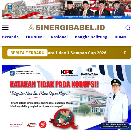
Loncat
ke
konten
Menu
Mobile
Beranda
EKONOMI
Nasional
Bangka Belitung
BUMN
ium, Sabet Juara 1 dan 3 Sempan Cup 2026
BERITA TERBARU
Pertumbuhan E