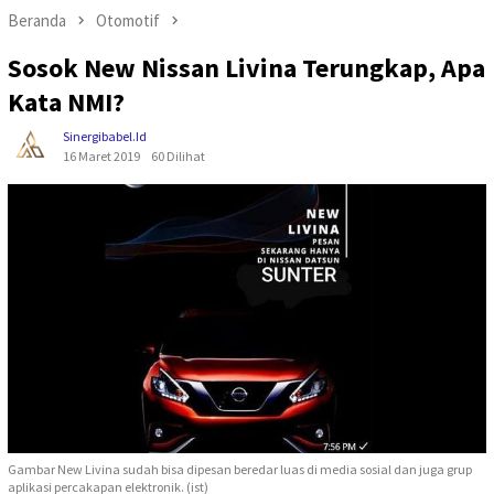
Beranda
Otomotif
Sosok New Nissan Livina Terungkap, Apa
Kata NMI?
Sinergibabel.id
16 Maret 2019
60 Dilihat
Gambar New Livina sudah bisa dipesan beredar luas di media sosial dan juga grup
aplikasi percakapan elektronik. (ist)