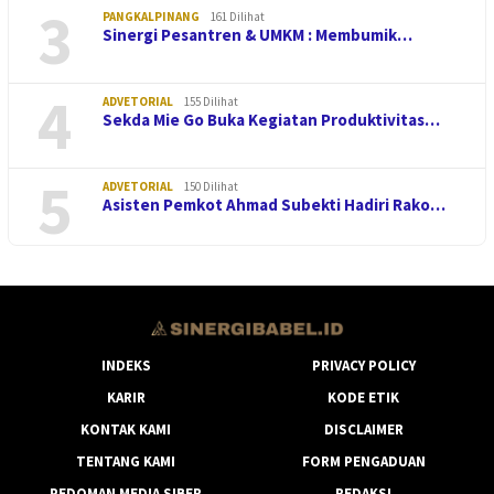
3
PANGKALPINANG
161 Dilihat
Sinergi Pesantren & UMKM : Membumik…
4
ADVETORIAL
155 Dilihat
Sekda Mie Go Buka Kegiatan Produktivitas…
5
ADVETORIAL
150 Dilihat
Asisten Pemkot Ahmad Subekti Hadiri Rako…
INDEKS
PRIVACY POLICY
KARIR
KODE ETIK
KONTAK KAMI
DISCLAIMER
TENTANG KAMI
FORM PENGADUAN
PEDOMAN MEDIA SIBER
REDAKSI