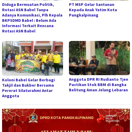
Diduga Bermuatan Politik,
PT MSP Gelar Santunan
Rotasi ASN Babel Tanpa
Kepada Anak Yatim Kota
Adanya Komunikasi, Plh Kepala
Pangkalpinang
BKPSDMD Babel : Belum Ada
Informasi Terkait Rencana
Rotasi ASN Babel
Anggota DPR RI Rudianto Tjen
Koloni Babel Gelar Berbagi
Pastikan Stok BBM di Bangka
Takjil dan Bukber Bersama
Belitung Aman Jelang Lebaran
Pererat Silaturahmi Antar
Anggota