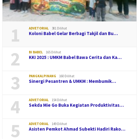
1
ADVETORIAL
381 Dilihat
Koloni Babel Gelar Berbagi Takjil dan Bu…
2
BI BABEL
165 Dilihat
KKI 2025 : UMKM Babel Bawa Cerita dan Ka…
3
PANGKALPINANG
160 Dilihat
Sinergi Pesantren & UMKM : Membumik…
4
ADVETORIAL
154 Dilihat
Sekda Mie Go Buka Kegiatan Produktivitas…
5
ADVETORIAL
149 Dilihat
Asisten Pemkot Ahmad Subekti Hadiri Rako…