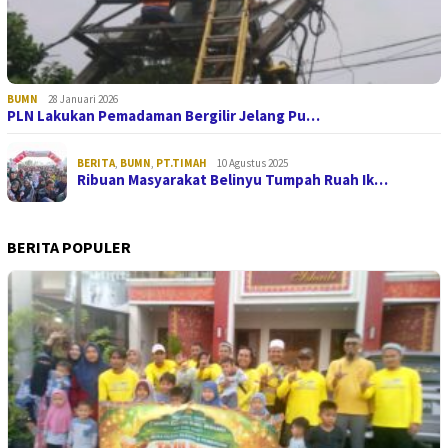
BUMN
28 Januari 2026
PLN Lakukan Pemadaman Bergilir Jelang Pu…
BERITA
,
BUMN
,
PT.TIMAH
10 Agustus 2025
Ribuan Masyarakat Belinyu Tumpah Ruah Ik…
BERITA POPULER