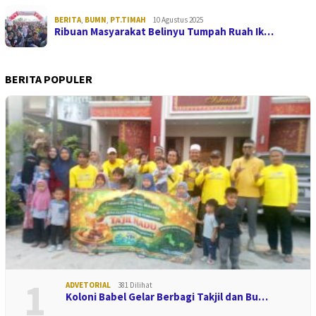
BERITA
,
BUMN
,
PT.TIMAH
10 Agustus 2025
Ribuan Masyarakat Belinyu Tumpah Ruah Ik…
BERITA POPULER
1
ADVETORIAL
381 Dilihat
Koloni Babel Gelar Berbagi Takjil dan Bu…