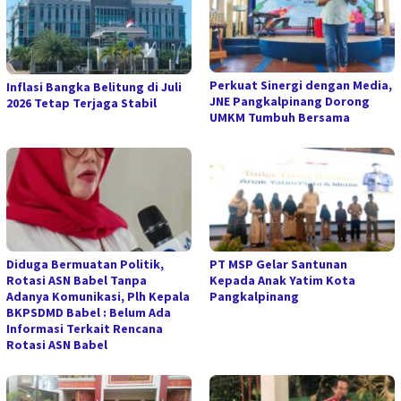
Perkuat Sinergi dengan Media,
Inflasi Bangka Belitung di Juli
JNE Pangkalpinang Dorong
2026 Tetap Terjaga Stabil
UMKM Tumbuh Bersama
Diduga Bermuatan Politik,
PT MSP Gelar Santunan
Rotasi ASN Babel Tanpa
Kepada Anak Yatim Kota
Adanya Komunikasi, Plh Kepala
Pangkalpinang
BKPSDMD Babel : Belum Ada
Informasi Terkait Rencana
Rotasi ASN Babel