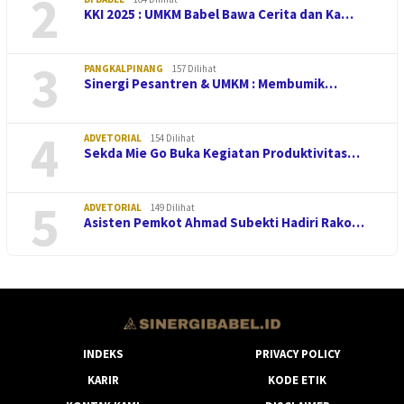
2
KKI 2025 : UMKM Babel Bawa Cerita dan Ka…
3
PANGKALPINANG
157 Dilihat
Sinergi Pesantren & UMKM : Membumik…
4
ADVETORIAL
154 Dilihat
Sekda Mie Go Buka Kegiatan Produktivitas…
5
ADVETORIAL
149 Dilihat
Asisten Pemkot Ahmad Subekti Hadiri Rako…
INDEKS
PRIVACY POLICY
KARIR
KODE ETIK