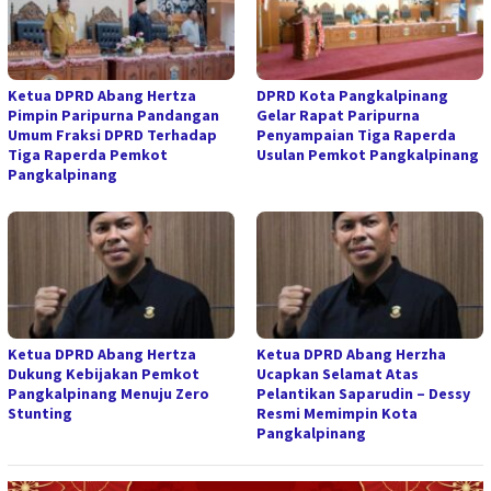
Ketua DPRD Abang Hertza
DPRD Kota Pangkalpinang
Pimpin Paripurna Pandangan
Gelar Rapat Paripurna
Umum Fraksi DPRD Terhadap
Penyampaian Tiga Raperda
Tiga Raperda Pemkot
Usulan Pemkot Pangkalpinang
Pangkalpinang
Ketua DPRD Abang Hertza
Ketua DPRD Abang Herzha
Dukung Kebijakan Pemkot
Ucapkan Selamat Atas
Pangkalpinang Menuju Zero
Pelantikan Saparudin – Dessy
Stunting
Resmi Memimpin Kota
Pangkalpinang