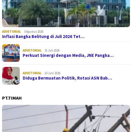
ADVETORIAL
3 Agustus 2026
Inflasi Bangka Belitung di Juli 2026 Tet…
ADVETORIAL
31 Juli 2026
Perkuat Sinergi dengan Media, JNE Pangka…
ADVETORIAL
10 Juni 2026
Diduga Bermuatan Politik, Rotasi ASN Bab…
PT.TIMAH