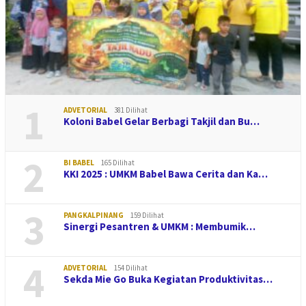
1
ADVETORIAL
381 Dilihat
Koloni Babel Gelar Berbagi Takjil dan Bu…
2
BI BABEL
165 Dilihat
KKI 2025 : UMKM Babel Bawa Cerita dan Ka…
3
PANGKALPINANG
159 Dilihat
Sinergi Pesantren & UMKM : Membumik…
4
ADVETORIAL
154 Dilihat
Sekda Mie Go Buka Kegiatan Produktivitas…