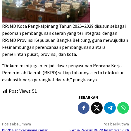
RPJMD Kota Pangkalpinang Tahun 2025–2029 disusun sebagai
pedoman pembangunan daerah yang terintegrasi dengan
RPJMD Provinsi Kepulauan Bangka Belitung, guna mewujudkan
kesinambungan perencanaan pembangunan antara
pemerintah pusat, provinsi, dan kota.
“Dokumen ini juga menjadi dasar penyusunan Rencana Kerja
Pemerintah Daerah (RKPD) setiap tahunnya serta tolok ukur
evaluasi kinerja perangkat daerah,” pungkasnya.
Post Views:
51
SEBARKAN
Navigasi
Pos sebelumnya
Pos berikutnya
DPRD Pangkalpinang Gelar
Ketua Pansus DPRD Imam Wahyudi