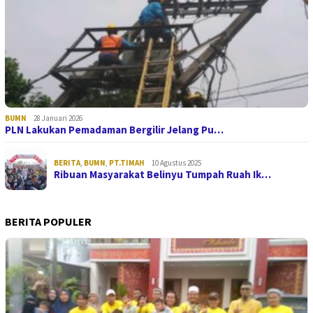
BUMN
28 Januari 2026
PLN Lakukan Pemadaman Bergilir Jelang Pu…
BERITA
,
BUMN
,
PT.TIMAH
10 Agustus 2025
Ribuan Masyarakat Belinyu Tumpah Ruah Ik…
BERITA POPULER