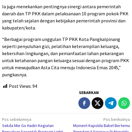
Ia juga menekankan pentingnya sinergi antara pemerintah
daerah dan TP PKK dalam pelaksanaan 10 program pokok PKK
yang telah sejalan dengan kebijakan pemerintah provinsi dan
kabupaten/kota.
“Berbagai program unggulan TP PKK Kota Pangkalpinang
seperti penyuluhan gizi, pelatihan keterampilan keluarga,
kebersihan lingkungan, dan pemanfaatan lahan pekarangan
untuk ketahanan pangan keluarga sesuai dengan program PKK
untuk mewujudkan Asta Cita menuju Indonesia Emas 2045,”
pungkasnya.
Post Views:
94
SEBARKAN
Navigasi
Pos sebelumnya
Pos berikutnya
Sekda Mie Go Hadiri Kegiatan
Moment Kapolda Babel Bertemu
pos
Penyalaan Serentak Program Light
Pangdam II Sriwijaya Di Mapolda,