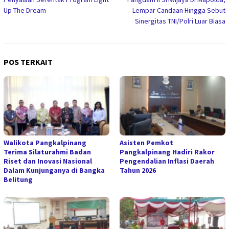
Up The Dream
Lempar Candaan Hingga Sebut
Sinergitas TNI/Polri Luar Biasa
POS TERKAIT
Walikota Pangkalpinang
Asisten Pemkot
Terima Silaturahmi Badan
Pangkalpinang Hadiri Rakor
Riset dan Inovasi Nasional
Pengendalian Inflasi Daerah
Dalam Kunjunganya di Bangka
Tahun 2026
Belitung