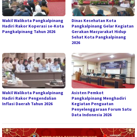
Wakil Walikota Pangkalpinang
Dinas Kesehatan Kota
Hadiri Rakor Koperasi se-Kota
Pangkalpinang Gelar Kegiatan
Pangkalpinang Tahun 2026
Gerakan Masyarakat Hidup
Sehat Kota Pangkalpinang
2026
Wakil Walikota Pangkalpinang
Asisten Pemkot
Hadiri Rakor Pengendalian
Pangkalpinang Menghadiri
Inflasi Daerah Tahun 2026
Kegiatan Penguatan
Penyelenggaraan Forum Satu
Data Indonesia 2026