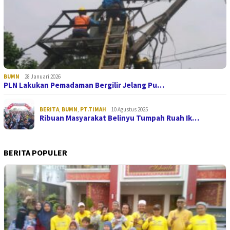
BUMN
28 Januari 2026
PLN Lakukan Pemadaman Bergilir Jelang Pu…
BERITA
,
BUMN
,
PT.TIMAH
10 Agustus 2025
Ribuan Masyarakat Belinyu Tumpah Ruah Ik…
BERITA POPULER