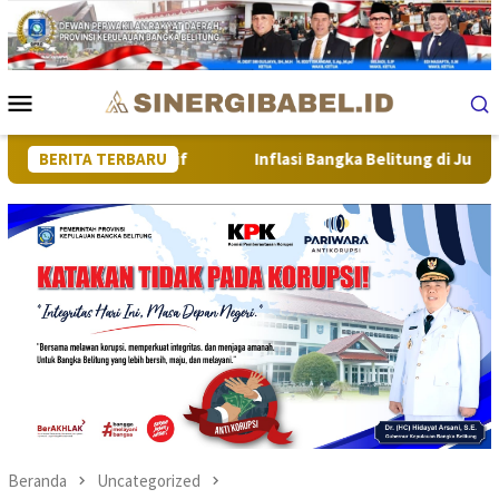
Loncat
ke
konten
Menu
Mobile
buh Positif
BERITA TERBARU
Inflasi Bangka Belitung di Juli 2026 Tetap Te
Beranda
Uncategorized