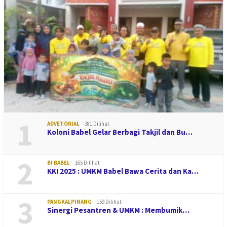
1
ADVETORIAL
381 Dilihat
Koloni Babel Gelar Berbagi Takjil dan Bu…
2
BI BABEL
165 Dilihat
KKI 2025 : UMKM Babel Bawa Cerita dan Ka…
3
PANGKALPINANG
159 Dilihat
Sinergi Pesantren & UMKM : Membumik…