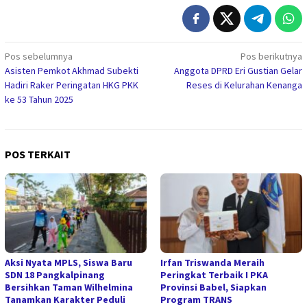
Navigasi
Pos sebelumnya
Pos berikutnya
Asisten Pemkot Akhmad Subekti
Anggota DPRD Eri Gustian Gelar
pos
Hadiri Raker Peringatan HKG PKK
Reses di Kelurahan Kenanga
ke 53 Tahun 2025
POS TERKAIT
Aksi Nyata MPLS, Siswa Baru
Irfan Triswanda Meraih
SDN 18 Pangkalpinang
Peringkat Terbaik I PKA
Bersihkan Taman Wilhelmina
Provinsi Babel, Siapkan
Tanamkan Karakter Peduli
Program TRANS