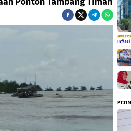
daan Ponton Tambang Timah
ADVETOR
Inflas
PT.TI