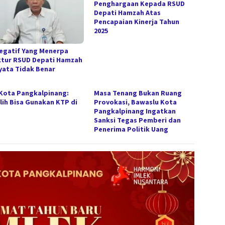
Penghargaan Kepada RSUD
Depati Hamzah Atas
Pencapaian Kinerja Tahun
2025
Negatif Yang Menerpa
ktur RSUD Depati Hamzah
yata Tidak Benar
Kota Pangkalpinang:
Masa Tenang Bukan Ruang
lih Bisa Gunakan KTP di
Provokasi, Bawaslu Kota
Pangkalpinang Ingatkan
Sanksi Tegas Pemberi dan
Penerima Politik Uang