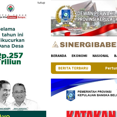
Loncat
tutup
ke
konten
BERANDA
EKONOMI
NASIONAL
B
BERITA TERBARU
Pertumbuhan Ekonomi Prov