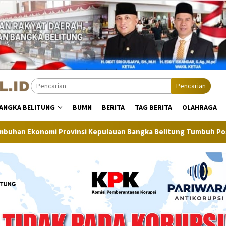
Pencarian
ANGKA BELITUNG
BUMN
BERITA
TAG BERITA
OLAHRAGA
insi Kepulauan Bangka Belitung Tumbuh Positif
Inflasi