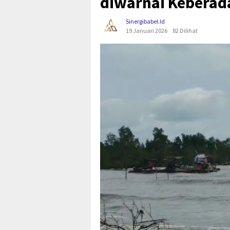
diwarnai Kebera
Sinergibabel.id
19 Januari 2026
82 Dilihat