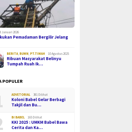
8 Januari 2026
kukan Pemadaman Bergilir Jelang
BERITA
,
BUMN
,
PT.TIMAH
10 Agustus 2025
Ribuan Masyarakat Belinyu
Tumpah Ruah Ik…
A POPULER
1
ADVETORIAL
381 Dilihat
Koloni Babel Gelar Berbagi
Takjil dan Bu…
2
BI BABEL
165 Dilihat
KKI 2025 : UMKM Babel Bawa
Cerita dan Ka…