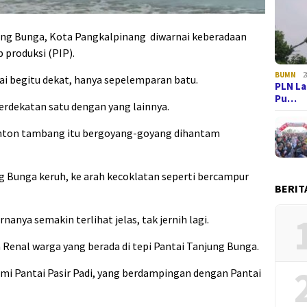
njung Bunga, Kota Pangkalpinang diwarnai keberadaan
 produksi (PIP).
BUMN
2
tai begitu dekat, hanya sepelemparan batu.
PLN La
Pu…
erdekatan satu dengan yang lainnya.
ponton tambang itu bergoyang-goyang dihantam
g Bunga keruh, ke arah kecoklatan seperti bercampur
BERIT
nanya semakin terlihat jelas, tak jernih lagi.
ta Renal warga yang berada di tepi Pantai Tanjung Bunga.
lami Pantai Pasir Padi, yang berdampingan dengan Pantai