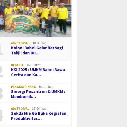
1
ADVETORIAL
381 Dilihat
Koloni Babel Gelar Berbagi
Takjil dan Bu…
2
BI BABEL
165 Dilihat
KKI 2025 : UMKM Babel Bawa
Cerita dan Ka…
3
PANGKALPINANG
160 Dilihat
Sinergi Pesantren & UMKM :
Membumik…
4
ADVETORIAL
154 Dilihat
Sekda Mie Go Buka Kegiatan
Produktivitas…