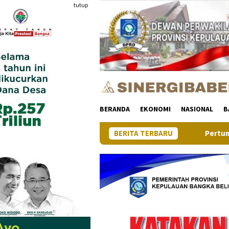
Loncat
tutup
ke
konten
BERANDA
EKONOMI
NASIONAL
B
BERITA TERBARU
Pertumbuhan Ekonomi Provins