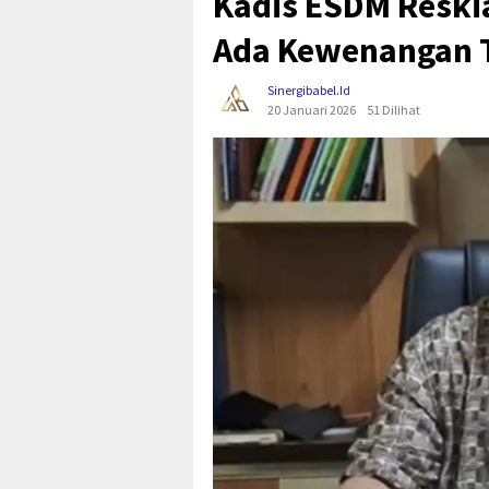
Kadis ESDM Reski
Ada Kewenangan 
Sinergibabel.id
20 Januari 2026
51 Dilihat