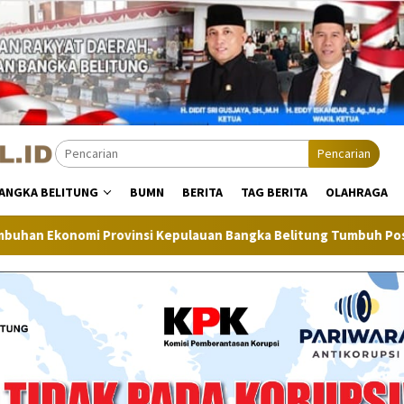
Pencarian
ANGKA BELITUNG
BUMN
BERITA
TAG BERITA
OLAHRAGA
i Kepulauan Bangka Belitung Tumbuh Positif
Inflasi Ban