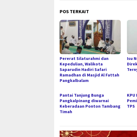
POS TERKAIT
Pererat Silaturahmi dan
Isu 
Kepedulian, Walikota
Dire
Saparudin Hadiri Safari
Tern
Ramadhan di Masjid Al Fattah
Pangkalbalam
Pantai Tanjung Bunga
KPU 
Pangkalpinang diwarnai
Pemi
Keberadaan Ponton Tambang
TPS
Timah