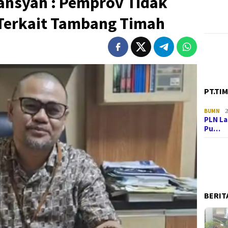
ansyah : Pemprov Tidak
Terkait Tambang Timah
PT.TI
BUMN
2
PLN La
Pu…
BERIT