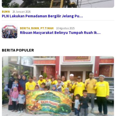
BUMN
28 Januari 2026
PLN Lakukan Pemadaman Bergilir Jelang Pu…
BERITA
,
BUMN
,
PT.TIMAH
10 Agustus 2025
Ribuan Masyarakat Belinyu Tumpah Ruah Ik…
BERITA POPULER