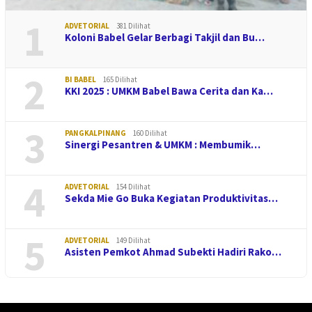
1
ADVETORIAL
381 Dilihat
Koloni Babel Gelar Berbagi Takjil dan Bu…
2
BI BABEL
165 Dilihat
KKI 2025 : UMKM Babel Bawa Cerita dan Ka…
3
PANGKALPINANG
160 Dilihat
Sinergi Pesantren & UMKM : Membumik…
4
ADVETORIAL
154 Dilihat
Sekda Mie Go Buka Kegiatan Produktivitas…
5
ADVETORIAL
149 Dilihat
Asisten Pemkot Ahmad Subekti Hadiri Rako…