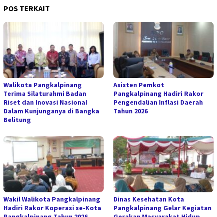
POS TERKAIT
Walikota Pangkalpinang
Asisten Pemkot
Terima Silaturahmi Badan
Pangkalpinang Hadiri Rakor
Riset dan Inovasi Nasional
Pengendalian Inflasi Daerah
Dalam Kunjunganya di Bangka
Tahun 2026
Belitung
Wakil Walikota Pangkalpinang
Dinas Kesehatan Kota
Hadiri Rakor Koperasi se-Kota
Pangkalpinang Gelar Kegiatan
Pangkalpinang Tahun 2026
Gerakan Masyarakat Hidup