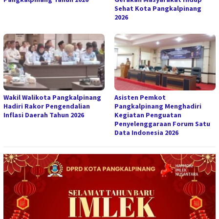
Sehat Kota Pangkalpinang
2026
Wakil Walikota Pangkalpinang
Asisten Pemkot
Hadiri Rakor Pengendalian
Pangkalpinang Menghadiri
Inflasi Daerah Tahun 2026
Kegiatan Penguatan
Penyelenggaraan Forum Satu
Data Indonesia 2026