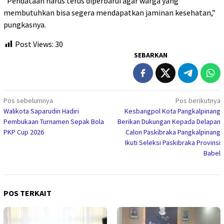
“Pendataan harus terus diperbarui agar warga yang
membutuhkan bisa segera mendapatkan jaminan kesehatan,”
pungkasnya.
Post Views:
30
SEBARKAN
Navigasi
Pos sebelumnya
Pos berikutnya
Walikota Saparudin Hadiri
Kesbangpol Kota Pangkalpinang
pos
Pembukaan Turnamen Sepak Bola
Berikan Dukungan Kepada Delapan
PKP Cup 2026
Calon Paskibraka Pangkalpinang
Ikuti Seleksi Paskibraka Provinsi
Babel
POS TERKAIT