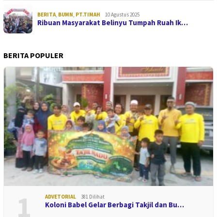
BERITA
,
BUMN
,
PT.TIMAH
10 Agustus 2025
Ribuan Masyarakat Belinyu Tumpah Ruah Ik…
BERITA POPULER
1
ADVETORIAL
381 Dilihat
Koloni Babel Gelar Berbagi Takjil dan Bu…