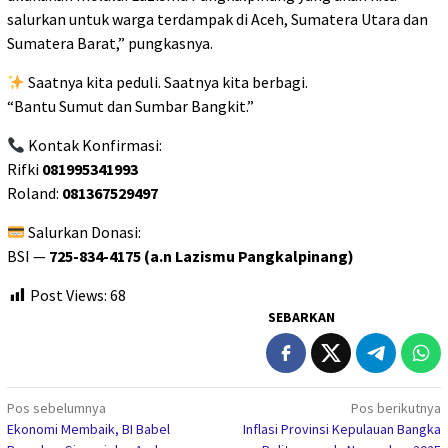
salurkan untuk warga terdampak di Aceh, Sumatera Utara dan
Sumatera Barat,” pungkasnya.
Saatnya kita peduli. Saatnya kita berbagi.
“Bantu Sumut dan Sumbar Bangkit.”
Kontak Konfirmasi:
Rifki
081995341993
Roland:
081367529497
Salurkan Donasi:
BSI —
725-834-4175 (a.n Lazismu Pangkalpinang)
Post Views:
68
SEBARKAN
Navigasi
Pos sebelumnya
Pos berikutnya
Ekonomi Membaik, BI Babel
Inflasi Provinsi Kepulauan Bangka
pos