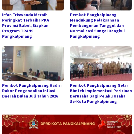
Irfan Triswanda Meraih
Pemkot Pangkalpinang
Peringkat Terbaik I PKA
Mendukung Pelaksanaan
Provinsi Babel, Siapkan
Pembangunan Tanggul dan
Program TRANS
Normalisasi Sungai Rangkui
Pangkalpinang
Pangkalpinang
Pemkot Pangkalpinang Hadiri
Pemkot Pangkalpinang Gelar
Rakor Pengendalian Inflasi
Bimtek Implementasi Perizinan
Daerah Bulan Juli Tahun 2026
Berusaha Bagi Pelaku Usaha
Se-Kota Pangkalpinang