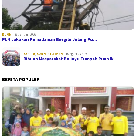
BUMN
28 Januari 2026
PLN Lakukan Pemadaman Bergilir Jelang Pu…
BERITA
,
BUMN
,
PT.TIMAH
10 Agustus 2025
Ribuan Masyarakat Belinyu Tumpah Ruah Ik…
BERITA POPULER