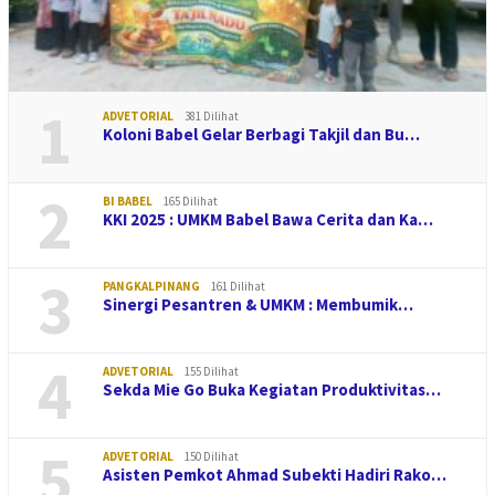
1
ADVETORIAL
381 Dilihat
Koloni Babel Gelar Berbagi Takjil dan Bu…
2
BI BABEL
165 Dilihat
KKI 2025 : UMKM Babel Bawa Cerita dan Ka…
3
PANGKALPINANG
161 Dilihat
Sinergi Pesantren & UMKM : Membumik…
4
ADVETORIAL
155 Dilihat
Sekda Mie Go Buka Kegiatan Produktivitas…
5
ADVETORIAL
150 Dilihat
Asisten Pemkot Ahmad Subekti Hadiri Rako…