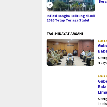
Bers
«
Inflasi Bangka Belitung di Juli
2026 Tetap Terjaga Stabil
TAG:
HIDAYAT ARSANI
BERITA
Gube
Babe
Sinerg
Hiday
BERITA
Gube
Bala
Lima
Siner
ketaha