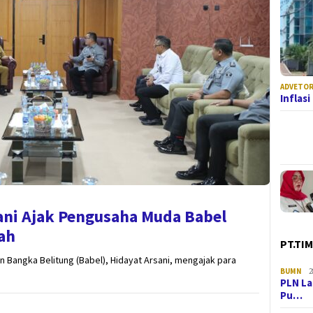
ADVETOR
Inflas
ani Ajak Pengusaha Muda Babel
ah
PT.TI
 Bangka Belitung (Babel), Hidayat Arsani, mengajak para
BUMN
2
PLN La
Pu…