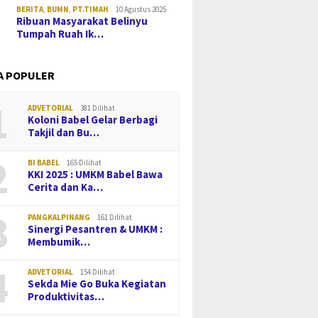
BERITA
,
BUMN
,
PT.TIMAH
10 Agustus 2025
Ribuan Masyarakat Belinyu
Tumpah Ruah Ik…
A POPULER
1
ADVETORIAL
381 Dilihat
Koloni Babel Gelar Berbagi
Takjil dan Bu…
2
BI BABEL
165 Dilihat
KKI 2025 : UMKM Babel Bawa
Cerita dan Ka…
3
PANGKALPINANG
161 Dilihat
Sinergi Pesantren & UMKM :
Membumik…
4
ADVETORIAL
154 Dilihat
Sekda Mie Go Buka Kegiatan
Produktivitas…