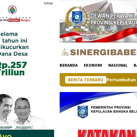
Loncat
tutup
ke
konten
BERANDA
EKONOMI
NASIONAL
B
Pertumbuhan Ekonomi Provinsi Kepul
BERITA TERBARU