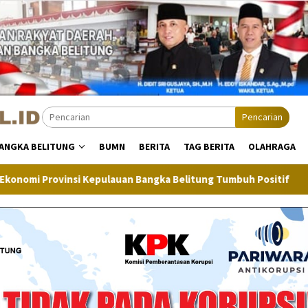
Pencarian
ANGKA BELITUNG
BUMN
BERITA
TAG BERITA
OLAHRAGA
auan Bangka Belitung Tumbuh Positif
Inflasi Bangka Bel