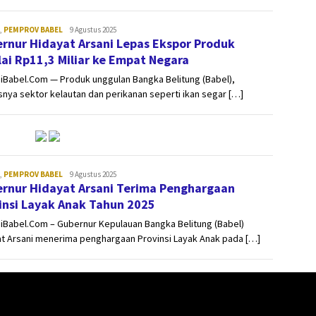
sinergibabel.id
,
PEMPROV BABEL
9 Agustus 2025
rnur Hidayat Arsani Lepas Ekspor Produk
lai Rp11,3 Miliar ke Empat Negara
iBabel.Com — Produk unggulan Bangka Belitung (Babel),
nya sektor kelautan dan perikanan seperti ikan segar […]
sinergibabel.id
,
PEMPROV BABEL
9 Agustus 2025
rnur Hidayat Arsani Terima Penghargaan
insi Layak Anak Tahun 2025
iBabel.Com – Gubernur Kepulauan Bangka Belitung (Babel)
at Arsani menerima penghargaan Provinsi Layak Anak pada […]