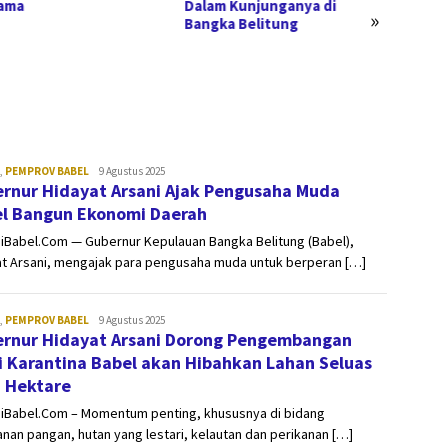
ama
Dalam Kunjunganya di
Pengu
»
Bangka Belitung
Usaha
sinergibabel.id
,
PEMPROV BABEL
9 Agustus 2025
rnur Hidayat Arsani Ajak Pengusaha Muda
l Bangun Ekonomi Daerah
iBabel.Com — Gubernur Kepulauan Bangka Belitung (Babel),
at Arsani, mengajak para pengusaha muda untuk berperan […]
sinergibabel.id
,
PEMPROV BABEL
9 Agustus 2025
rnur Hidayat Arsani Dorong Pengembangan
i Karantina Babel akan Hibahkan Lahan Seluas
 Hektare
giBabel.Com – Momentum penting, khususnya di bidang
nan pangan, hutan yang lestari, kelautan dan perikanan […]