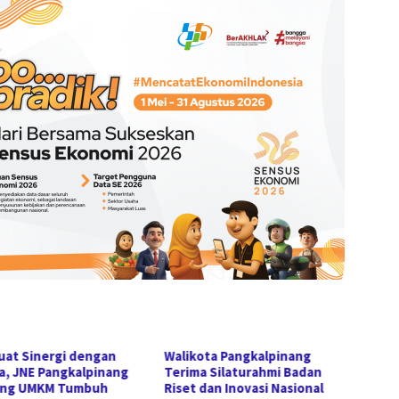
uat Sinergi dengan
Walikota Pangkalpinang
Wakil 
a, JNE Pangkalpinang
Terima Silaturahmi Badan
Nasap
ong UMKM Tumbuh
Riset dan Inovasi Nasional
Babel 