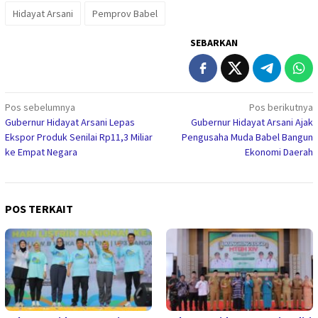
Hidayat Arsani
Pemprov Babel
SEBARKAN
Navigasi
Pos sebelumnya
Pos berikutnya
Gubernur Hidayat Arsani Lepas
Gubernur Hidayat Arsani Ajak
pos
Ekspor Produk Senilai Rp11,3 Miliar
Pengusaha Muda Babel Bangun
ke Empat Negara
Ekonomi Daerah
POS TERKAIT