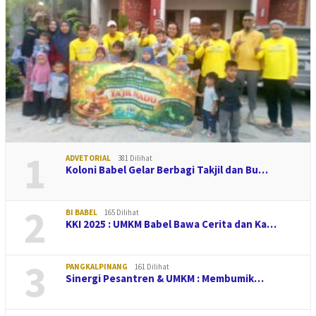
1
ADVETORIAL
381 Dilihat
Koloni Babel Gelar Berbagi Takjil dan Bu…
2
BI BABEL
165 Dilihat
KKI 2025 : UMKM Babel Bawa Cerita dan Ka…
3
PANGKALPINANG
161 Dilihat
Sinergi Pesantren & UMKM : Membumik…