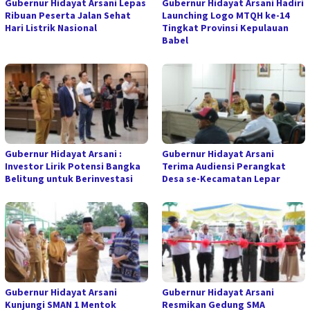
Gubernur Hidayat Arsani Lepas
Gubernur Hidayat Arsani Hadiri
Ribuan Peserta Jalan Sehat
Launching Logo MTQH ke-14
Hari Listrik Nasional
Tingkat Provinsi Kepulauan
Babel
Gubernur Hidayat Arsani :
Gubernur Hidayat Arsani
Investor Lirik Potensi Bangka
Terima Audiensi Perangkat
Belitung untuk Berinvestasi
Desa se-Kecamatan Lepar
Gubernur Hidayat Arsani
Gubernur Hidayat Arsani
Kunjungi SMAN 1 Mentok
Resmikan Gedung SMA