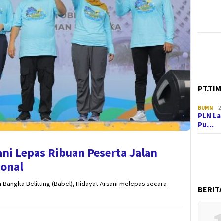
PT.TI
BUMN
2
PLN La
Pu…
ni Lepas Ribuan Peserta Jalan
ional
 Bangka Belitung (Babel), Hidayat Arsani melepas secara
BERIT