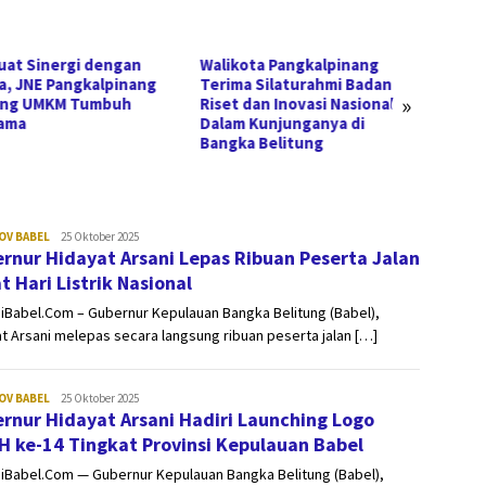
uat Sinergi dengan
Walikota Pangkalpinang
Wakil 
a, JNE Pangkalpinang
Terima Silaturahmi Badan
Nasap
»
ong UMKM Tumbuh
Riset dan Inovasi Nasional
Babel 
ama
Dalam Kunjunganya di
Pengu
Bangka Belitung
Usaha
sinergibabel.id
OV BABEL
25 Oktober 2025
rnur Hidayat Arsani Lepas Ribuan Peserta Jalan
t Hari Listrik Nasional
iBabel.Com – Gubernur Kepulauan Bangka Belitung (Babel),
t Arsani melepas secara langsung ribuan peserta jalan […]
sinergibabel.id
OV BABEL
25 Oktober 2025
rnur Hidayat Arsani Hadiri Launching Logo
 ke-14 Tingkat Provinsi Kepulauan Babel
iBabel.Com — Gubernur Kepulauan Bangka Belitung (Babel),