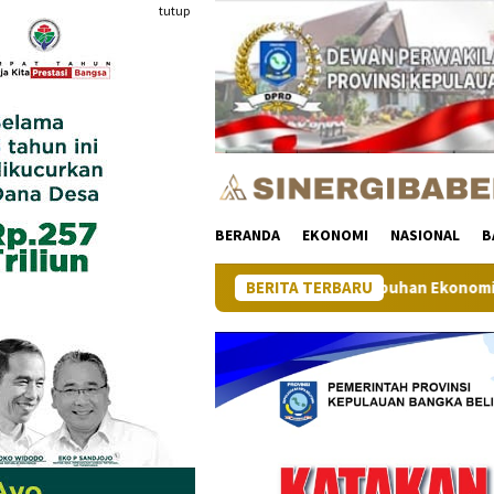
Loncat
tutup
ke
konten
BERANDA
EKONOMI
NASIONAL
B
Pertumbuhan Ekonomi Provinsi Kepulauan Bang
BERITA TERBARU