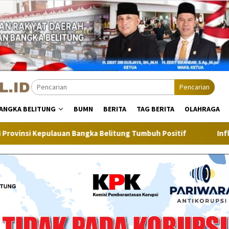
Pencarian
ANGKA BELITUNG
BUMN
BERITA
TAG BERITA
OLAHRAGA
ka Belitung Tumbuh Positif
Inflasi Bangka Belitung di Ju