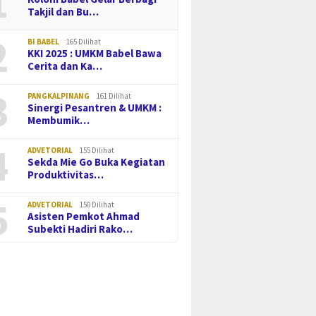
1
Takjil dan Bu…
13 Oktober 2025
2
Gubernur Hid
BI BABEL
165 Dilihat
Kunjungi SMK
KKI 2025 : UMKM Babel Bawa
Selat Nasik B
Cerita dan Ka…
3
PANGKALPINANG
161 Dilihat
025
15 Oktober 2025
Sinergi Pesantren & UMKM :
 Hidayat Arsani
Gubernur Hidayat Lantik
Membumik…
n Gedung SMA
Walikota dan Wakil Walikota
 Universal
Pangkalpinang, Tekankan
4
Komitmen Benahi Berbagai
ADVETORIAL
155 Dilihat
Sekda Mie Go Buka Kegiatan
Sektor
Produktivitas…
5
ADVETORIAL
150 Dilihat
Asisten Pemkot Ahmad
Subekti Hadiri Rako…