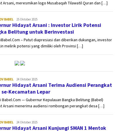
t Arsani, meresmikan logo Musabaqah Tilawatil Quran dan […]
sinergibabel.id
OV BABEL
25 Oktober 2025
rnur Hidayat Arsani : Investor Lirik Potensi
ka Belitung untuk Berinvestasi
iBabel.Com – Patut diapresiasi dan diberikan dukungan, investor
n melirik potensi yang dimiliki oleh Provinsi […]
sinergibabel.id
OV BABEL
24 Oktober 2025
rnur Hidayat Arsani Terima Audiensi Perangkat
 se-Kecamatan Lepar
i Babel.Com — Gubernur Kepulauan Bangka Belitung (Babel)
at Arsani menerima audiensi rombongan perangkat desa […]
sinergibabel.id
OV BABEL
24 Oktober 2025
rnur Hidayat Arsani Kunjungi SMAN 1 Mentok