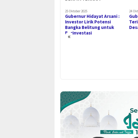
25 Oktober 2025
25 Oktober 2025
24 Okt
Gubernur Hidayat Arsani
Gubernur Hidayat Arsani :
Gub
Hadiri Launching Logo
Investor Lirik Potensi
Ter
MTQH ke-14 Tingkat
Bangka Belitung untuk
Des
Provinsi Kepulauan Babel
Berinvestasi
«