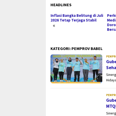
HEADLINES
rtumbuhan Ekonomi
Inflasi Bangka Belitung di Juli
Perk
vinsi Kepulauan Bangka
2026 Tetap Terjaga Stabil
Medi
«
itung Tumbuh Positif
Dor
Bers
KATEGORI:
PEMPROV BABEL
PEMPR
Gube
Seha
Sinerg
Hidaya
PEMPR
Gube
MTQH
Sinerg