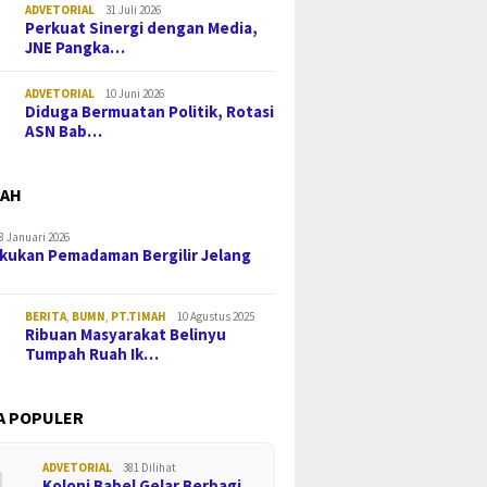
ADVETORIAL
31 Juli 2026
Perkuat Sinergi dengan Media,
JNE Pangka…
ADVETORIAL
10 Juni 2026
Diduga Bermuatan Politik, Rotasi
ASN Bab…
MAH
8 Januari 2026
kukan Pemadaman Bergilir Jelang
BERITA
,
BUMN
,
PT.TIMAH
10 Agustus 2025
Ribuan Masyarakat Belinyu
Tumpah Ruah Ik…
A POPULER
ADVETORIAL
381 Dilihat
Koloni Babel Gelar Berbagi