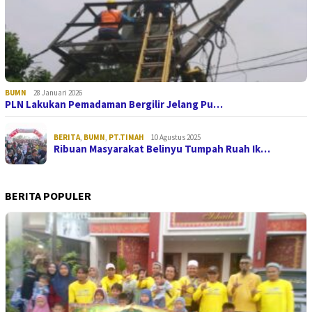
BUMN
28 Januari 2026
PLN Lakukan Pemadaman Bergilir Jelang Pu…
BERITA
,
BUMN
,
PT.TIMAH
10 Agustus 2025
Ribuan Masyarakat Belinyu Tumpah Ruah Ik…
BERITA POPULER