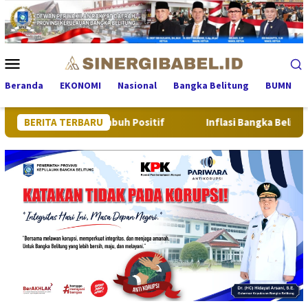
Loncat
ke
konten
Menu
Mobile
Beranda
EKONOMI
Nasional
Bangka Belitung
BUMN
litung Tumbuh Positif
BERITA TERBARU
Inflasi Bangka Belitung di Juli 20