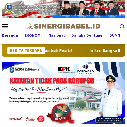
Loncat
ke
konten
Menu
Mobile
Beranda
EKONOMI
Nasional
Bangka Belitung
BUMN
elitung Tumbuh Positif
BERITA TERBARU
Inflasi Bangka Belitung di Juli 2