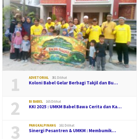
1
ADVETORIAL
381 Dilihat
Koloni Babel Gelar Berbagi Takjil dan Bu…
2
BI BABEL
165 Dilihat
KKI 2025 : UMKM Babel Bawa Cerita dan Ka…
3
PANGKALPINANG
161 Dilihat
Sinergi Pesantren & UMKM : Membumik…