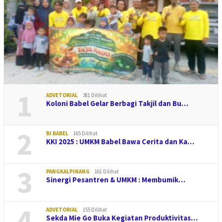
1
ADVETORIAL
381 Dilihat
Koloni Babel Gelar Berbagi Takjil dan Bu…
2
BI BABEL
165 Dilihat
KKI 2025 : UMKM Babel Bawa Cerita dan Ka…
3
PANGKALPINANG
161 Dilihat
Sinergi Pesantren & UMKM : Membumik…
4
ADVETORIAL
155 Dilihat
Sekda Mie Go Buka Kegiatan Produktivitas…