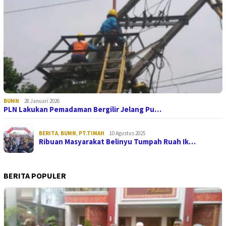
BUMN
28 Januari 2026
PLN Lakukan Pemadaman Bergilir Jelang Pu…
BERITA
,
BUMN
,
PT.TIMAH
10 Agustus 2025
Ribuan Masyarakat Belinyu Tumpah Ruah Ik…
BERITA POPULER