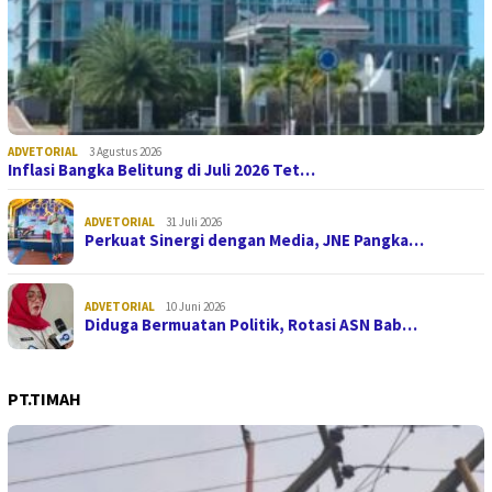
ADVETORIAL
3 Agustus 2026
Inflasi Bangka Belitung di Juli 2026 Tet…
ADVETORIAL
31 Juli 2026
Perkuat Sinergi dengan Media, JNE Pangka…
ADVETORIAL
10 Juni 2026
Diduga Bermuatan Politik, Rotasi ASN Bab…
PT.TIMAH