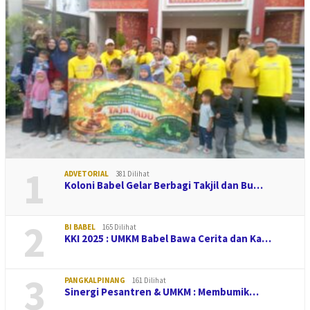
1
ADVETORIAL
381 Dilihat
Koloni Babel Gelar Berbagi Takjil dan Bu…
2
BI BABEL
165 Dilihat
KKI 2025 : UMKM Babel Bawa Cerita dan Ka…
3
PANGKALPINANG
161 Dilihat
Sinergi Pesantren & UMKM : Membumik…