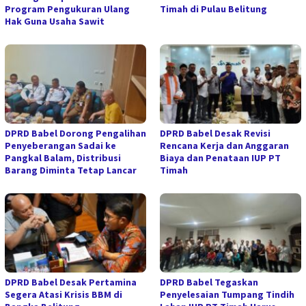
Program Pengukuran Ulang
Timah di Pulau Belitung
Hak Guna Usaha Sawit
DPRD Babel Dorong Pengalihan
DPRD Babel Desak Revisi
Penyeberangan Sadai ke
Rencana Kerja dan Anggaran
Pangkal Balam, Distribusi
Biaya dan Penataan IUP PT
Barang Diminta Tetap Lancar
Timah
DPRD Babel Desak Pertamina
DPRD Babel Tegaskan
Segera Atasi Krisis BBM di
Penyelesaian Tumpang Tindih