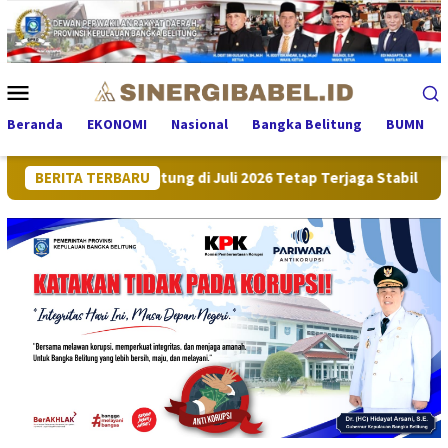
Loncat
ke
konten
Menu
Mobile
Beranda
EKONOMI
Nasional
Bangka Belitung
BUMN
Bangka Belitung di Juli 2026 Tetap Terjaga Stabil
BERITA TERBARU
Perkuat