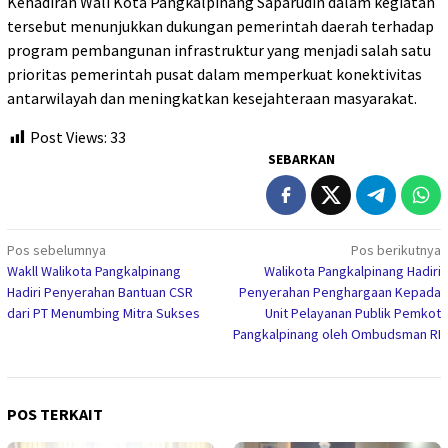
Kehadiran Wali Kota Pangkalpinang Saparudin dalam kegiatan
tersebut menunjukkan dukungan pemerintah daerah terhadap
program pembangunan infrastruktur yang menjadi salah satu
prioritas pemerintah pusat dalam memperkuat konektivitas
antarwilayah dan meningkatkan kesejahteraan masyarakat.
Post Views:
33
SEBARKAN
Navigasi
Pos sebelumnya
Pos berikutnya
Wakll Walikota Pangkalpinang
Walikota Pangkalpinang Hadiri
pos
Hadiri Penyerahan Bantuan CSR
Penyerahan Penghargaan Kepada
dari PT Menumbing Mitra Sukses
Unit Pelayanan Publik Pemkot
Pangkalpinang oleh Ombudsman RI
POS TERKAIT