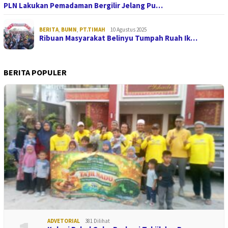
PLN Lakukan Pemadaman Bergilir Jelang Pu…
BERITA
,
BUMN
,
PT.TIMAH
10 Agustus 2025
Ribuan Masyarakat Belinyu Tumpah Ruah Ik…
BERITA POPULER
ADVETORIAL
381 Dilihat