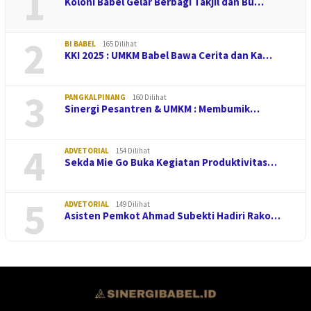
1
Koloni Babel Gelar Berbagi Takjil dan Bu…
2
BI BABEL
165 Dilihat
KKI 2025 : UMKM Babel Bawa Cerita dan Ka…
3
PANGKALPINANG
160 Dilihat
Sinergi Pesantren & UMKM : Membumik…
4
ADVETORIAL
154 Dilihat
Sekda Mie Go Buka Kegiatan Produktivitas…
5
ADVETORIAL
149 Dilihat
Asisten Pemkot Ahmad Subekti Hadiri Rako…