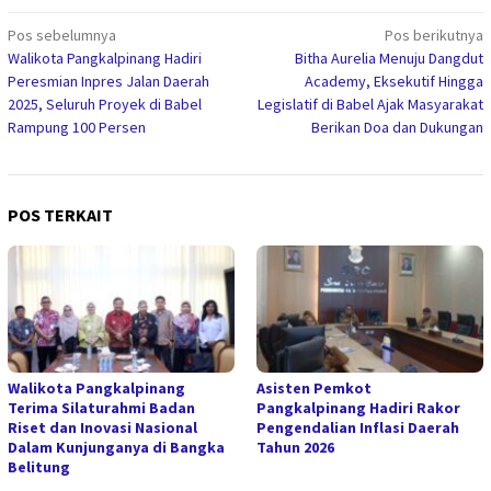
Navigasi
Pos sebelumnya
Pos berikutnya
Walikota Pangkalpinang Hadiri
‎Bitha Aurelia Menuju Dangdut
pos
Peresmian Inpres Jalan Daerah
Academy, Eksekutif Hingga
2025, Seluruh Proyek di Babel
Legislatif di Babel Ajak Masyarakat
Rampung 100 Persen
Berikan Doa dan Dukungan
POS TERKAIT
Walikota Pangkalpinang
Asisten Pemkot
Terima Silaturahmi Badan
Pangkalpinang Hadiri Rakor
Riset dan Inovasi Nasional
Pengendalian Inflasi Daerah
Dalam Kunjunganya di Bangka
Tahun 2026
Belitung