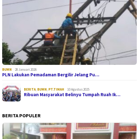
BUMN
28 Januari 2026
PLN Lakukan Pemadaman Bergilir Jelang Pu…
BERITA
,
BUMN
,
PT.TIMAH
10 Agustus 2025
Ribuan Masyarakat Belinyu Tumpah Ruah Ik…
BERITA POPULER