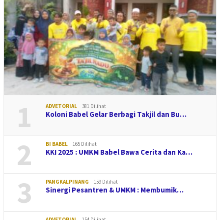
1
ADVETORIAL
381 Dilihat
Koloni Babel Gelar Berbagi Takjil dan Bu…
2
BI BABEL
165 Dilihat
KKI 2025 : UMKM Babel Bawa Cerita dan Ka…
3
PANGKALPINANG
159 Dilihat
Sinergi Pesantren & UMKM : Membumik…
ADVETORIAL
154 Dilihat