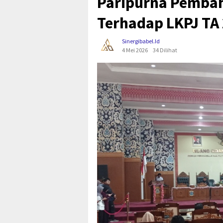
Paripurna Pemba
Terhadap LKPJ TA
Sinergibabel.id
4 Mei 2026
34 Dilihat