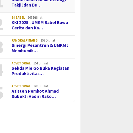
1
Takjil dan Bu…
2
BI BABEL
165 Dilihat
KKI 2025 : UMKM Babel Bawa
Cerita dan Ka…
3
PANGKALPINANG
159 Dilihat
Sinergi Pesantren & UMKM :
Membumik…
4
ADVETORIAL
154 Dilihat
Sekda Mie Go Buka Kegiatan
Produktivitas…
5
ADVETORIAL
149 Dilihat
Asisten Pemkot Ahmad
Subekti Hadiri Rako…