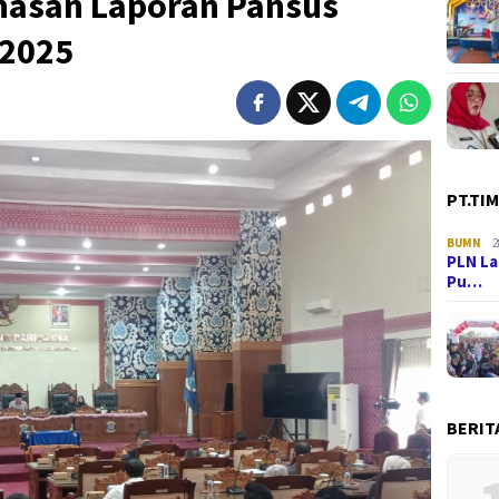
hasan Laporan Pansus
 2025
PT.TI
BUMN
2
PLN La
Pu…
BERIT