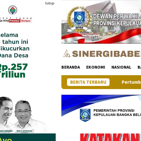
Loncat
tutup
ke
konten
BERANDA
EKONOMI
NASIONAL
B
BERITA TERBARU
Pertumbuhan Ekonomi Provins