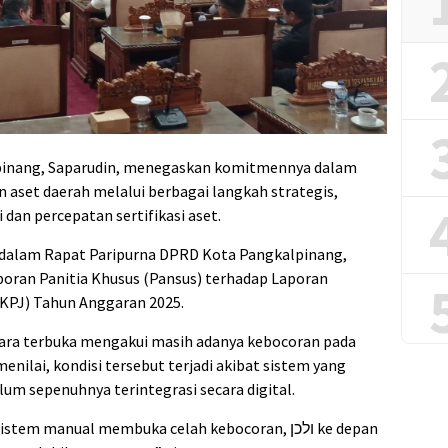
pinang, Saparudin, menegaskan komitmennya dalam
aset daerah melalui berbagai langkah strategis,
i dan percepatan sertifikasi aset.
 dalam Rapat Paripurna DPRD Kota Pangkalpinang,
poran Panitia Khusus (Pansus) terhadap Laporan
PJ) Tahun Anggaran 2025.
ara terbuka mengakui masih adanya kebocoran pada
menilai, kondisi tersebut terjadi akibat sistem yang
um sepenuhnya terintegrasi secara digital.
m manual membuka celah kebocoran, ולכן ke depan