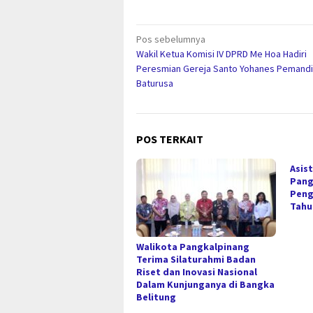
Navigasi
Pos sebelumnya
Wakil Ketua Komisi IV DPRD Me Hoa Hadiri
pos
Peresmian Gereja Santo Yohanes Pemandi
Baturusa
POS TERKAIT
Asis
Pang
Peng
Tahu
Walikota Pangkalpinang
Terima Silaturahmi Badan
Riset dan Inovasi Nasional
Dalam Kunjunganya di Bangka
Belitung