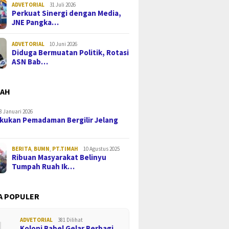
ADVETORIAL
31 Juli 2026
Perkuat Sinergi dengan Media,
JNE Pangka…
ADVETORIAL
10 Juni 2026
Diduga Bermuatan Politik, Rotasi
ASN Bab…
MAH
8 Januari 2026
kukan Pemadaman Bergilir Jelang
BERITA
,
BUMN
,
PT.TIMAH
10 Agustus 2025
Ribuan Masyarakat Belinyu
Tumpah Ruah Ik…
A POPULER
ADVETORIAL
381 Dilihat
Koloni Babel Gelar Berbagi