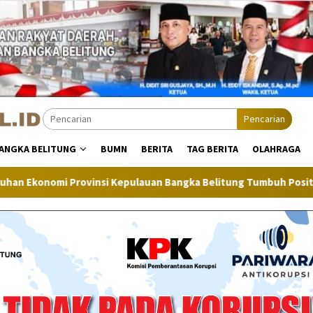
Pencarian
ANGKA BELITUNG
BUMN
BERITA
TAG BERITA
OLAHRAGA
i Kepulauan Bangka Belitung Tumbuh Positif
Inflasi Ban