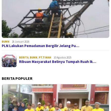
BUMN
28 Januari 2026
PLN Lakukan Pemadaman Bergilir Jelang Pu…
BERITA
,
BUMN
,
PT.TIMAH
10 Agustus 2025
Ribuan Masyarakat Belinyu Tumpah Ruah Ik…
BERITA POPULER