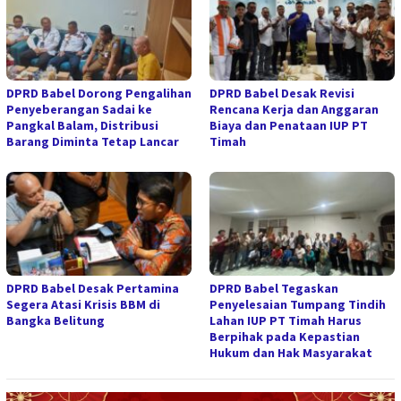
DPRD Babel Dorong Pengalihan
DPRD Babel Desak Revisi
Penyeberangan Sadai ke
Rencana Kerja dan Anggaran
Pangkal Balam, Distribusi
Biaya dan Penataan IUP PT
Barang Diminta Tetap Lancar
Timah
DPRD Babel Desak Pertamina
DPRD Babel Tegaskan
Segera Atasi Krisis BBM di
Penyelesaian Tumpang Tindih
Bangka Belitung
Lahan IUP PT Timah Harus
Berpihak pada Kepastian
Hukum dan Hak Masyarakat