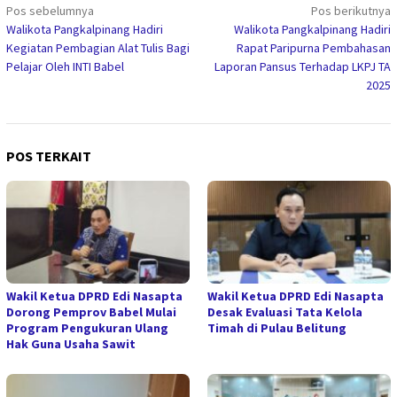
Navigasi
Pos sebelumnya
Pos berikutnya
Walikota Pangkalpinang Hadiri
Walikota Pangkalpinang Hadiri
pos
Kegiatan Pembagian Alat Tulis Bagi
Rapat Paripurna Pembahasan
Pelajar Oleh INTI Babel
Laporan Pansus Terhadap LKPJ TA
2025
POS TERKAIT
Wakil Ketua DPRD Edi Nasapta
Wakil Ketua DPRD Edi Nasapta
Dorong Pemprov Babel Mulai
Desak Evaluasi Tata Kelola
Program Pengukuran Ulang
Timah di Pulau Belitung
Hak Guna Usaha Sawit