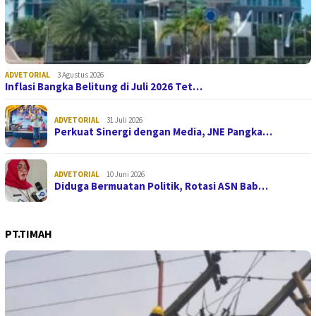
ADVETORIAL
3 Agustus 2026
Inflasi Bangka Belitung di Juli 2026 Tet…
ADVETORIAL
31 Juli 2026
Perkuat Sinergi dengan Media, JNE Pangka…
ADVETORIAL
10 Juni 2026
Diduga Bermuatan Politik, Rotasi ASN Bab…
PT.TIMAH