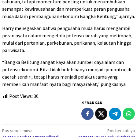
tahunan, tetapi momentum penting untuk menumbuhkan
semangat kewirausahaan dan memperkuat peran pengusaha
muda dalam pembangunan ekonomi Bangka Belitung,” ujarnya.
Harry menegaskan bahwa pengusaha muda harus mengambil
peran nyata dalam mengelola potensi daerah yang melimpah,
mulai dari pertanian, perkebunan, perikanan, kelautan hingga
pariwisata.
“Bangka Belitung sangat kaya akan sumber daya alam dan
potensi ekonomi. Kita tidak boleh hanya menjadi penonton di
daerah sendiri, tetapi harus menjadi pelaku utama yang
memberikan manfaat nyata bagi masyarakat,” pungkasnya.
Post Views:
30
SEBARKAN
Navigasi
Pos sebelumnya
Pos berikutnya
Asisten Pemkot Agustu Affendi
Anggota DPRD Ucok Oktahaber