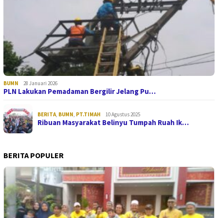
BUMN
28 Januari 2026
PLN Lakukan Pemadaman Bergilir Jelang Pu…
BERITA
,
BUMN
,
PT.TIMAH
10 Agustus 2025
Ribuan Masyarakat Belinyu Tumpah Ruah Ik…
BERITA POPULER