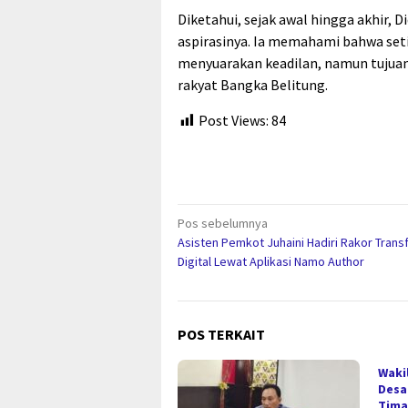
Diketahui, sejak awal hingga akhir, 
aspirasinya. Ia memahami bahwa set
menyuarakan keadilan, namun tujuan
rakyat Bangka Belitung.
Post Views:
84
Navigasi
Pos sebelumnya
Asisten Pemkot Juhaini Hadiri Rakor Trans
pos
Digital Lewat Aplikasi Namo Author
POS TERKAIT
Waki
Desa
Tima