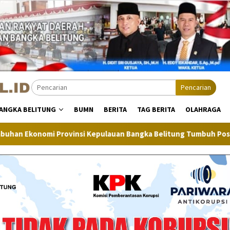
Pencarian
ANGKA BELITUNG
BUMN
BERITA
TAG BERITA
OLAHRAGA
 Kepulauan Bangka Belitung Tumbuh Positif
Inflasi Ban