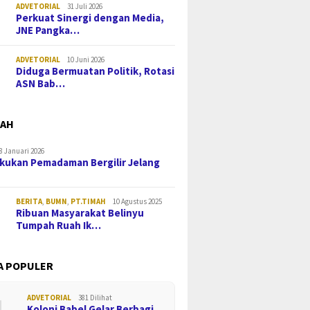
ADVETORIAL
31 Juli 2026
Perkuat Sinergi dengan Media,
JNE Pangka…
ADVETORIAL
10 Juni 2026
Diduga Bermuatan Politik, Rotasi
ASN Bab…
MAH
8 Januari 2026
kukan Pemadaman Bergilir Jelang
BERITA
,
BUMN
,
PT.TIMAH
10 Agustus 2025
Ribuan Masyarakat Belinyu
Tumpah Ruah Ik…
A POPULER
ADVETORIAL
381 Dilihat
Koloni Babel Gelar Berbagi