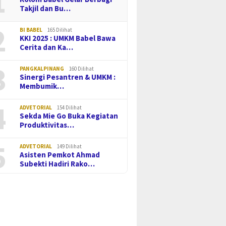
1
Takjil dan Bu…
2
BI BABEL
165 Dilihat
KKI 2025 : UMKM Babel Bawa
Cerita dan Ka…
3
PANGKALPINANG
160 Dilihat
Sinergi Pesantren & UMKM :
Membumik…
4
ADVETORIAL
154 Dilihat
Sekda Mie Go Buka Kegiatan
Produktivitas…
5
ADVETORIAL
149 Dilihat
Asisten Pemkot Ahmad
Subekti Hadiri Rako…