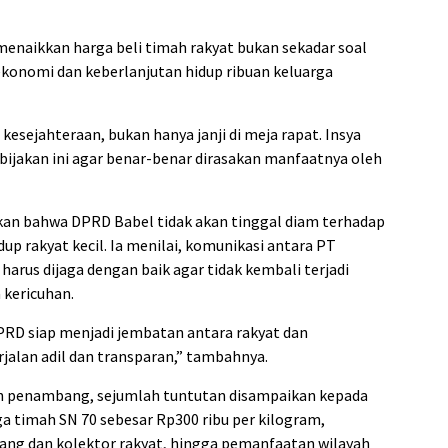
enaikkan harga beli timah rakyat bukan sekadar soal
ekonomi dan keberlanjutan hidup ribuan keluarga
kesejahteraan, bukan hanya janji di meja rapat. Insya
ijakan ini agar benar-benar dirasakan manfaatnya oleh
skan bahwa DPRD Babel tidak akan tinggal diam terhadap
p rakyat kecil. Ia menilai, komunikasi antara PT
rus dijaga dengan baik agar tidak kembali terjadi
kericuhan.
DPRD siap menjadi jembatan antara rakyat dan
jalan adil dan transparan,” tambahnya.
uan penambang, sejumlah tuntutan disampaikan kepada
a timah SN 70 sebesar Rp300 ribu per kilogram,
ng dan kolektor rakyat, hingga pemanfaatan wilayah