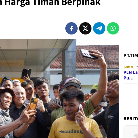
n Harga Timah Berpihak
PT.TI
BUMN
2
PLN La
Pu…
BERIT