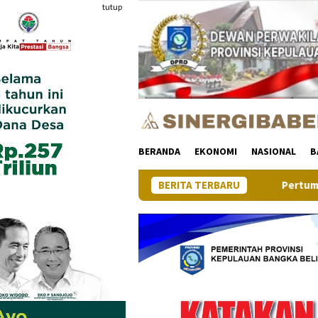
Loncat
tutup
ke
konten
BERANDA
EKONOMI
NASIONAL
B
BERITA TERBARU
Pertumbuhan Ekonomi Provinsi