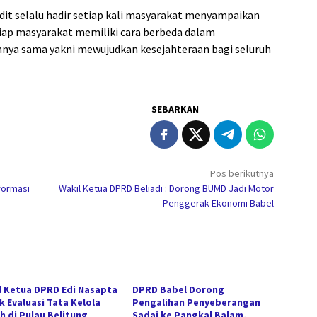
Didit selalu hadir setiap kali masyarakat menyampaikan
iap masyarakat memiliki cara berbeda dalam
nya sama yakni mewujudkan kesejahteraan bagi seluruh
SEBARKAN
Pos berikutnya
formasi
Wakil Ketua DPRD Beliadi : Dorong BUMD Jadi Motor
Penggerak Ekonomi Babel
l Ketua DPRD Edi Nasapta
DPRD Babel Dorong
k Evaluasi Tata Kelola
Pengalihan Penyeberangan
h di Pulau Belitung
Sadai ke Pangkal Balam,